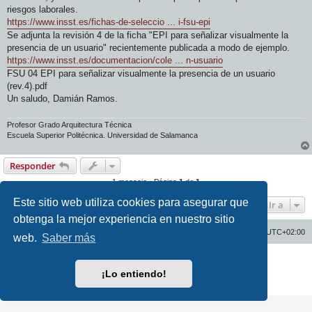
riesgos laborales.
https://www.insst.es/fichas-de-seleccio ... i-fsu-epi
Se adjunta la revisión 4 de la ficha "EPI para señalizar visualmente la
presencia de un usuario" recientemente publicada a modo de ejemplo.
https://www.insst.es/documentacion/cole ... n-usuario
FSU 04 EPI para señalizar visualmente la presencia de un usuario
(rev.4).pdf
Un saludo, Damián Ramos.
Profesor Grado Arquitectura Técnica
Escuela Superior Politécnica. Universidad de Salamanca
Responder
1 mensaje • Página
1
de
1
Este sitio web utiliza cookies para asegurar que
Ir a
obtenga la mejor experiencia en nuestro sitio
Inicio
Índice general
Todos los horarios son
UTC+02:00
web.
Saber más
Desarrollado por
phpBB
® Forum Software © phpBB Limited
Traducción al español por
phpBB España
¡Lo entiendo!
Privacidad
|
Condiciones