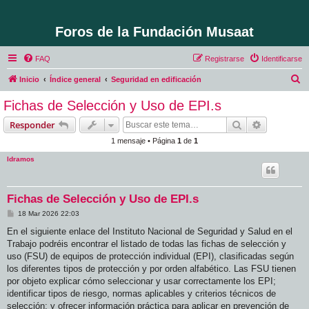
Foros de la Fundación Musaat
FAQ
Registrarse
Identificarse
B
Inicio
Índice general
Seguridad en edificación
u
Fichas de Selección y Uso de EPI.s
s
Buscar
Búsqueda 
Responder
c
1 mensaje • Página
1
de
1
a
ldramos
r
Fichas de Selección y Uso de EPI.s
M
18 Mar 2026 22:03
e
n
En el siguiente enlace del Instituto Nacional de Seguridad y Salud en el
s
Trabajo podréis encontrar el listado de todas las fichas de selección y
a
j
uso (FSU) de equipos de protección individual (EPI), clasificadas según
e
los diferentes tipos de protección y por orden alfabético. Las FSU tienen
por objeto explicar cómo seleccionar y usar correctamente los EPI;
identificar tipos de riesgo, normas aplicables y criterios técnicos de
selección; y ofrecer información práctica para aplicar en prevención de