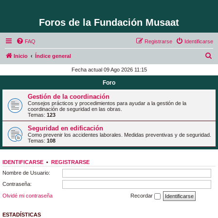
Foros de la Fundación Musaat
FAQ
Registrarse
Identificarse
B
Inicio
Índice general
u
Fecha actual 09 Ago 2026 11:15
s
Foro
c
Gestión de la coordinación
a
Consejos prácticos y procedimientos para ayudar a la gestión de la
coordinación de seguridad en las obras.
r
Temas:
123
Seguridad en edificación
Como prevenir los accidentes laborales. Medidas preventivas y de seguridad.
Temas:
108
IDENTIFICARSE
•
REGISTRARSE
Nombre de Usuario:
Contraseña:
Olvidé mi contraseña
Recordar
ESTADÍSTICAS