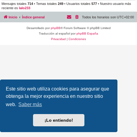
Mensajes totales
714
• Temas totales
249
• Usuarios totales
577
• Nuestro usuario más
reciente es
lalo233
Inicio
Índice general
Todos los horarios son
UTC+02:00
Desarrollado por
phpBB
® Forum Software © phpBB Limited
Traducción al español por
phpBB España
Privacidad
|
Condiciones
Este sitio web utiliza cookies para asegurar que
obtenga la mejor experiencia en nuestro sitio
web.
Saber más
¡Lo entiendo!