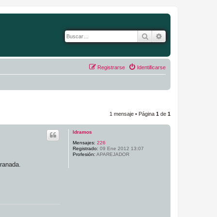
Buscar
Búsqueda avanza
Registrarse
Identificarse
1 mensaje • Página
1
de
1
ldramos
Mensajes:
226
Registrado:
09 Ene 2012 13:07
Profesión:
APAREJADOR
Granada.