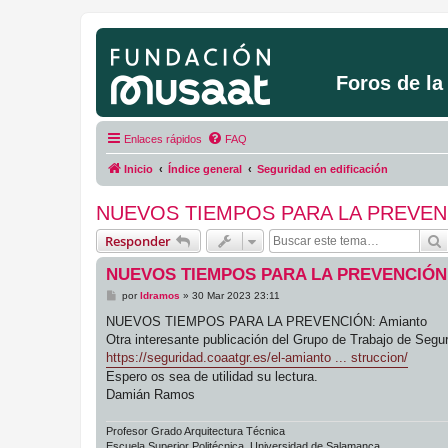
Foros de l
Enlaces rápidos
FAQ
Inicio
Índice general
Seguridad en edificación
NUEVOS TIEMPOS PARA LA PREVENC
Responder
NUEVOS TIEMPOS PARA LA PREVENCIÓN:
M
por
ldramos
»
30 Mar 2023 23:11
e
n
NUEVOS TIEMPOS PARA LA PREVENCIÓN: Amianto
s
Otra interesante publicación del Grupo de Trabajo de Segu
a
j
https://seguridad.coaatgr.es/el-amianto ... struccion/
e
Espero os sea de utilidad su lectura.
Damián Ramos
Profesor Grado Arquitectura Técnica
Escuela Superior Politécnica. Universidad de Salamanca