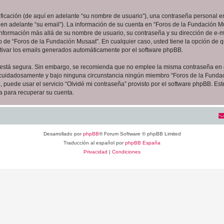
cación (de aquí en adelante “su nombre de usuario”), una contraseña personal em
 en adelante “su email”). La información de su cuenta en “Foros de la Fundación Mu
 información más allá de su nombre de usuario, su contraseña y su dirección de e-m
erio de “Foros de la Fundación Musaat”. En cualquier caso, usted tiene la opción de
ctivar los emails generados automáticamente por el software phpBB.
to está segura. Sin embargo, se recomienda que no emplee la misma contraseña en 
 cuidadosamente y bajo ninguna circunstancia ningún miembro “Foros de la Fundaci
 puede usar el servicio “Olvidé mi contraseña” provisto por el software phpBB. Est
 para recuperar su cuenta.
Desarrollado por
phpBB
® Forum Software © phpBB Limited
Traducción al español por
phpBB España
Privacidad
|
Condiciones