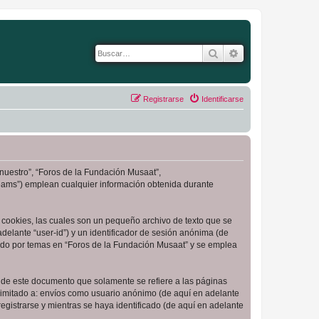
Buscar
Búsqueda avanza
Registrarse
Identificarse
“nuestro”, “Foros de la Fundación Musaat”,
Teams”) emplean cualquier información obtenida durante
cookies, las cuales son un pequeño archivo de texto que se
delante “user-id”) y un identificador de sesión anónima (de
ado por temas en “Foros de la Fundación Musaat” y se emplea
de este documento que solamente se refiere a las páginas
limitado a: envíos como usuario anónimo (de aquí en adelante
gistrarse y mientras se haya identificado (de aquí en adelante