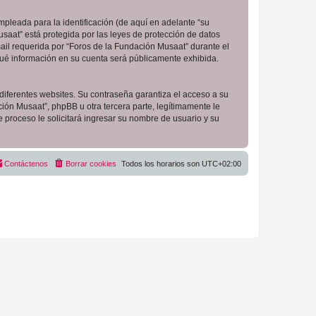
pleada para la identificación (de aquí en adelante “su
saat” está protegida por las leyes de protección de datos
ail requerida por “Foros de la Fundación Musaat” durante el
 qué información en su cuenta será públicamente exhibida.
diferentes websites. Su contraseña garantiza el acceso a su
ón Musaat”, phpBB u otra tercera parte, legítimamente le
e proceso le solicitará ingresar su nombre de usuario y su
Contáctenos
Borrar cookies
Todos los horarios son
UTC+02:00