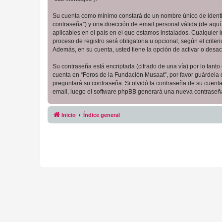
Su cuenta como mínimo constará de un nombre único de identifi
contraseña”) y una dirección de email personal válida (de aquí
aplicables en el país en el que estamos instalados. Cualquier
proceso de registro será obligatoria u opcional, según el crit
Además, en su cuenta, usted tiene la opción de activar o desa
Su contraseña está encriptada (cifrado de una vía) por lo tan
cuenta en “Foros de la Fundación Musaat”, por favor guárdela
preguntará su contraseña. Si olvidó la contraseña de su cuenta,
email, luego el software phpBB generará una nueva contraseña
Inicio
Índice general