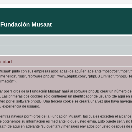
a Fundación Musaat
acidad
Musaat” junto con sus empresas asociadas (de aquí en adelante “nosotros”, “nos”, 
ante “ellos”, “sus”, “software phpBB”, “www.phpbb.com”, “phpBB Limited”, “phpBB 
ormación”).
ar por “Foros de la Fundación Musaat” hará al software phpBB crear un número de 
Las primeras dos cookies sólo contienen un identificador de usuario (de aquí en a
sted por el software phpBB. Una tercera cookie se creará una vez que haya naveg
su experiencia de usuario.
ntras navega por “Foros de la Fundación Musaat”, las cuales exceden el alcance 
e obtenemos su información es mediante lo que usted envía. Esto puede ser, y no 
aat” (de aquí en adelante “su cuenta”) y mensajes enviados por usted después de re