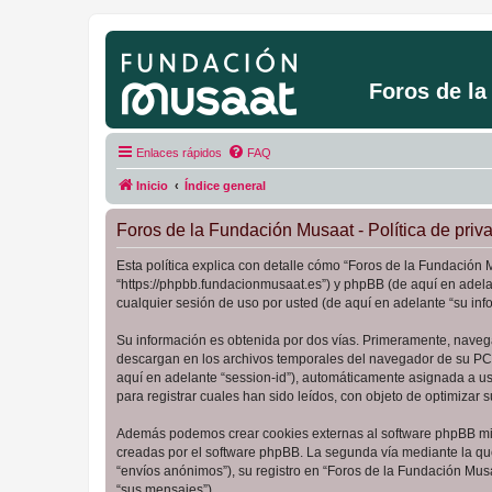
Foros de l
Enlaces rápidos
FAQ
Inicio
Índice general
Foros de la Fundación Musaat - Política de priv
Esta política explica con detalle cómo “Foros de la Fundación 
“https://phpbb.fundacionmusaat.es”) y phpBB (de aquí en adel
cualquier sesión de uso por usted (de aquí en adelante “su inf
Su información es obtenida por dos vías. Primeramente, naveg
descargan en los archivos temporales del navegador de su PC. 
aquí en adelante “session-id”), automáticamente asignada a u
para registrar cuales han sido leídos, con objeto de optimizar 
Además podemos crear cookies externas al software phpBB mie
creadas por el software phpBB. La segunda vía mediante la qu
“envíos anónimos”), su registro en “Foros de la Fundación Mus
“sus mensajes”).