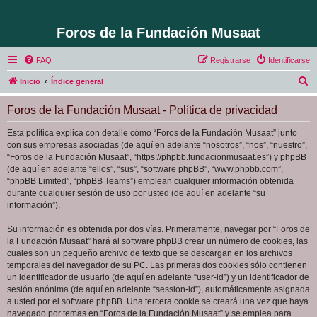
Foros de la Fundación Musaat
FAQ
Registrarse
Identificarse
B
Inicio
Índice general
u
Foros de la Fundación Musaat - Política de privacidad
s
c
Esta política explica con detalle cómo “Foros de la Fundación Musaat” junto
con sus empresas asociadas (de aquí en adelante “nosotros”, “nos”, “nuestro”,
a
“Foros de la Fundación Musaat”, “https://phpbb.fundacionmusaat.es”) y phpBB
r
(de aquí en adelante “ellos”, “sus”, “software phpBB”, “www.phpbb.com”,
“phpBB Limited”, “phpBB Teams”) emplean cualquier información obtenida
durante cualquier sesión de uso por usted (de aquí en adelante “su
información”).
Su información es obtenida por dos vías. Primeramente, navegar por “Foros de
la Fundación Musaat” hará al software phpBB crear un número de cookies, las
cuales son un pequeño archivo de texto que se descargan en los archivos
temporales del navegador de su PC. Las primeras dos cookies sólo contienen
un identificador de usuario (de aquí en adelante “user-id”) y un identificador de
sesión anónima (de aquí en adelante “session-id”), automáticamente asignada
a usted por el software phpBB. Una tercera cookie se creará una vez que haya
navegado por temas en “Foros de la Fundación Musaat” y se emplea para