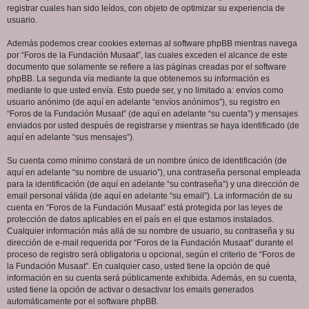
registrar cuales han sido leídos, con objeto de optimizar su experiencia de
usuario.
Además podemos crear cookies externas al software phpBB mientras navega
por “Foros de la Fundación Musaat”, las cuales exceden el alcance de este
documento que solamente se refiere a las páginas creadas por el software
phpBB. La segunda vía mediante la que obtenemos su información es
mediante lo que usted envía. Esto puede ser, y no limitado a: envíos como
usuario anónimo (de aquí en adelante “envíos anónimos”), su registro en
“Foros de la Fundación Musaat” (de aquí en adelante “su cuenta”) y mensajes
enviados por usted después de registrarse y mientras se haya identificado (de
aquí en adelante “sus mensajes”).
Su cuenta como mínimo constará de un nombre único de identificación (de
aquí en adelante “su nombre de usuario”), una contraseña personal empleada
para la identificación (de aquí en adelante “su contraseña”) y una dirección de
email personal válida (de aquí en adelante “su email”). La información de su
cuenta en “Foros de la Fundación Musaat” está protegida por las leyes de
protección de datos aplicables en el país en el que estamos instalados.
Cualquier información más allá de su nombre de usuario, su contraseña y su
dirección de e-mail requerida por “Foros de la Fundación Musaat” durante el
proceso de registro será obligatoria u opcional, según el criterio de “Foros de
la Fundación Musaat”. En cualquier caso, usted tiene la opción de qué
información en su cuenta será públicamente exhibida. Además, en su cuenta,
usted tiene la opción de activar o desactivar los emails generados
automáticamente por el software phpBB.