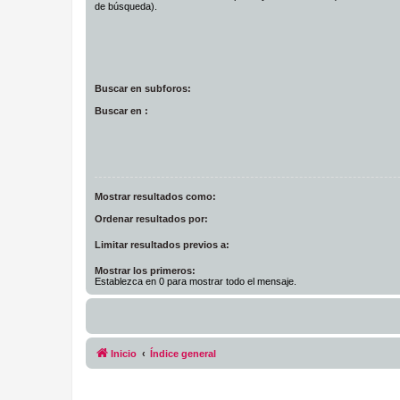
de búsqueda).
Buscar en subforos:
Buscar en :
Mostrar resultados como:
Ordenar resultados por:
Limitar resultados previos a:
Mostrar los primeros:
Establezca en 0 para mostrar todo el mensaje.
Inicio
Índice general