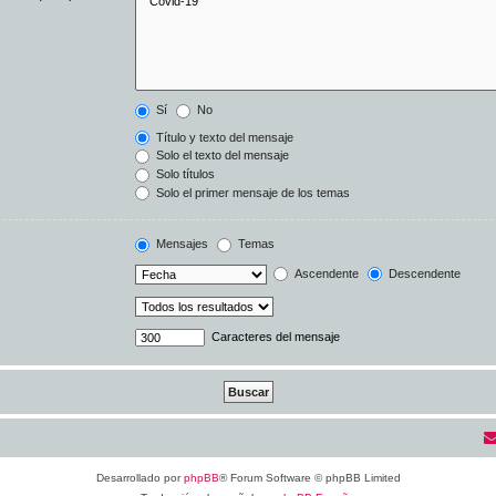
Sí
No
Título y texto del mensaje
Solo el texto del mensaje
Solo títulos
Solo el primer mensaje de los temas
Mensajes
Temas
Ascendente
Descendente
Caracteres del mensaje
Desarrollado por
phpBB
® Forum Software © phpBB Limited