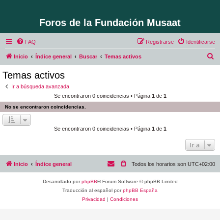
Foros de la Fundación Musaat
FAQ
Registrarse
Identificarse
B
Inicio
Índice general
Buscar
Temas activos
u
Temas activos
s
Ir a búsqueda avanzada
c
Se encontraron 0 coincidencias • Página
1
de
1
a
No se encontraron coincidencias.
r
Se encontraron 0 coincidencias • Página
1
de
1
Ir a
Inicio
Índice general
Todos los horarios son
UTC+02:00
Desarrollado por
phpBB
® Forum Software © phpBB Limited
Traducción al español por
phpBB España
Privacidad
|
Condiciones