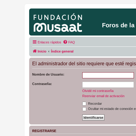
Foros de l
Enlaces rápidos
FAQ
Inicio
Índice general
El administrador del sitio requiere que esté regis
Nombre de Usuario:
Contraseña:
Olvidé mi contraseña
Reenviar email de activación
Recordar
Ocultar mi estado de conexión e
REGISTRARSE