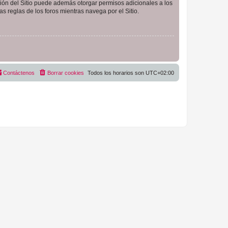
ción del Sitio puede además otorgar permisos adicionales a los
as reglas de los foros mientras navega por el Sitio.
Contáctenos
Borrar cookies
Todos los horarios son
UTC+02:00