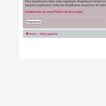
Para autenticarse debe estar registrado. Registrarse tomará s
usuarios registrados. Antes de identificarse asegúrese de estar 
Condiciones de uso
|
Política de privacidad
Registrarse
Inicio
Índice general