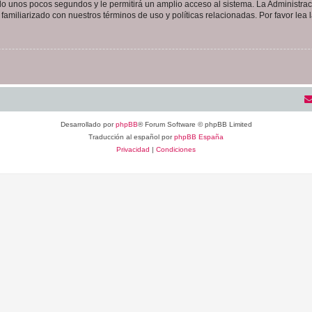
olo unos pocos segundos y le permitirá un amplio acceso al sistema. La Administra
familiarizado con nuestros términos de uso y políticas relacionadas. Por favor lea l
Desarrollado por
phpBB
® Forum Software © phpBB Limited
Traducción al español por
phpBB España
Privacidad
|
Condiciones