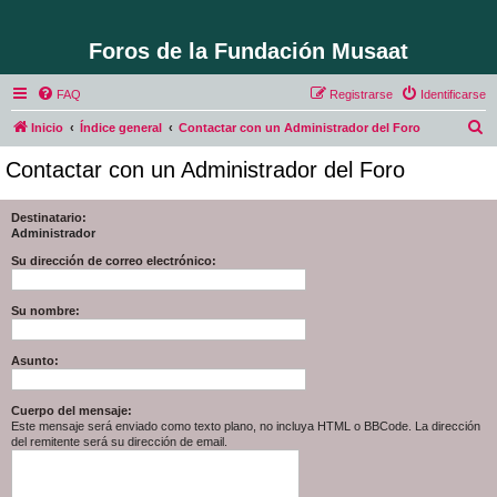
Foros de la Fundación Musaat
FAQ
Registrarse
Identificarse
B
Inicio
Índice general
Contactar con un Administrador del Foro
u
Contactar con un Administrador del Foro
s
c
Destinatario:
Administrador
a
r
Su dirección de correo electrónico:
Su nombre:
Asunto:
Cuerpo del mensaje:
Este mensaje será enviado como texto plano, no incluya HTML o BBCode. La dirección
del remitente será su dirección de email.