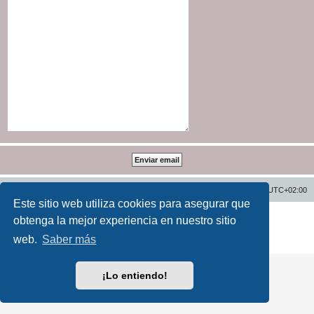
Inicio
Índice general
Todos los horarios son
UTC+02:00
Este sitio web utiliza cookies para asegurar que
Desarrollado por
phpBB
® Forum Software © phpBB Limited
obtenga la mejor experiencia en nuestro sitio
Traducción al español por
phpBB España
web.
Saber más
Privacidad
|
Condiciones
¡Lo entiendo!