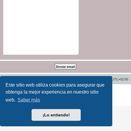
Inicio
Índice general
Todos los horarios son
UTC+02:00
Este sitio web utiliza cookies para asegurar que
Desarrollado por
phpBB
® Forum Software © phpBB Limited
obtenga la mejor experiencia en nuestro sitio
Traducción al español por
phpBB España
web.
Saber más
Privacidad
|
Condiciones
¡Lo entiendo!