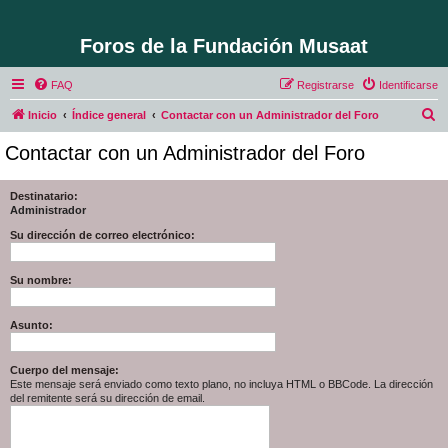
Foros de la Fundación Musaat
FAQ
Registrarse
Identificarse
B
Inicio
Índice general
Contactar con un Administrador del Foro
u
Contactar con un Administrador del Foro
s
c
Destinatario:
Administrador
a
r
Su dirección de correo electrónico:
Su nombre:
Asunto:
Cuerpo del mensaje:
Este mensaje será enviado como texto plano, no incluya HTML o BBCode. La dirección
del remitente será su dirección de email.