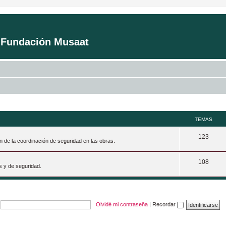
a Fundación Musaat
TEMAS
T
123
n de la coordinación de seguridad en las obras.
e
T
108
m
s y de seguridad.
e
a
m
s
a
Olvidé mi contraseña
|
Recordar
s