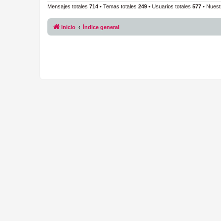
Mensajes totales
714
• Temas totales
249
• Usuarios totales
577
• Nuest
Inicio
Índice general