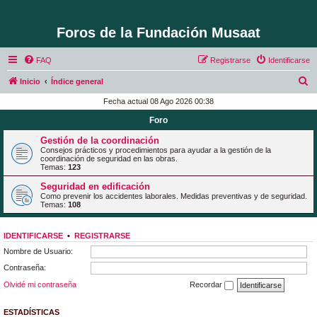
Foros de la Fundación Musaat
FAQ
Registrarse
Identificarse
B
Inicio
Índice general
u
Fecha actual 08 Ago 2026 00:38
s
Foro
c
Gestión de la coordinación
a
Consejos prácticos y procedimientos para ayudar a la gestión de la
coordinación de seguridad en las obras.
r
Temas:
123
Seguridad en edificación
Como prevenir los accidentes laborales. Medidas preventivas y de seguridad.
Temas:
108
IDENTIFICARSE
•
REGISTRARSE
Nombre de Usuario:
Contraseña:
Olvidé mi contraseña
Recordar
ESTADÍSTICAS