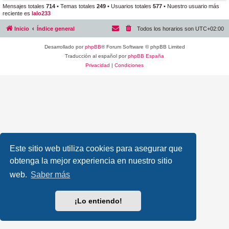
Mensajes totales
714
• Temas totales
249
• Usuarios totales
577
• Nuestro usuario más
reciente es
lalo233
Inicio
Índice general
Todos los horarios son
UTC+02:00
Desarrollado por
phpBB
® Forum Software © phpBB Limited
Traducción al español por
phpBB España
Privacidad
|
Condiciones
Este sitio web utiliza cookies para asegurar que
obtenga la mejor experiencia en nuestro sitio
web.
Saber más
¡Lo entiendo!