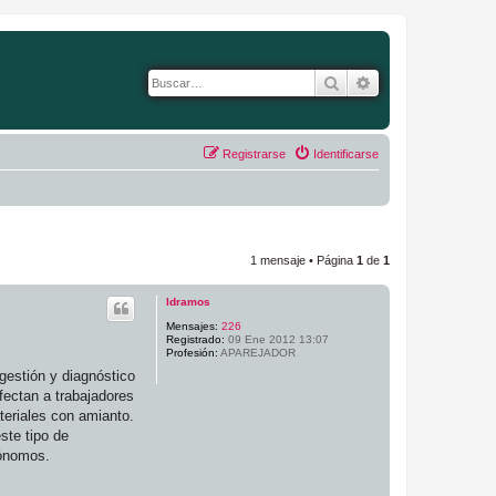
Buscar
Búsqueda avanza
Registrarse
Identificarse
1 mensaje • Página
1
de
1
ldramos
Mensajes:
226
Registrado:
09 Ene 2012 13:07
Profesión:
APAREJADOR
gestión y diagnóstico
fectan a trabajadores
teriales con amianto.
ste tipo de
tónomos.