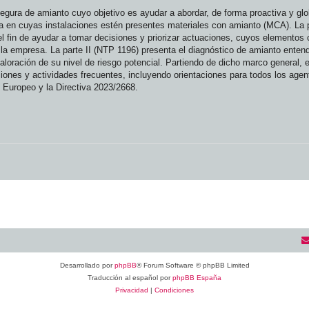
gura de amianto cuyo objetivo es ayudar a abordar, de forma proactiva y glob
a en cuyas instalaciones estén presentes materiales con amianto (MCA). La 
 fin de ayudar a tomar decisiones y priorizar actuaciones, cuyos elementos c
 la empresa. La parte II (NTP 1196) presenta el diagnóstico de amianto ente
aloración de su nivel de riesgo potencial. Partiendo de dicho marco general, es
ciones y actividades frecuentes, incluyendo orientaciones para todos los age
 Europeo y la Directiva 2023/2668.
Desarrollado por
phpBB
® Forum Software © phpBB Limited
Traducción al español por
phpBB España
Privacidad
|
Condiciones