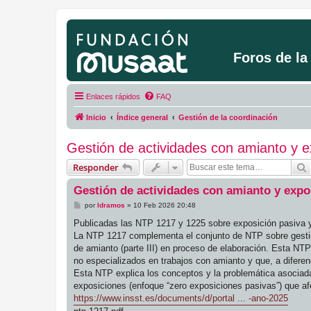
Foros de l
Enlaces rápidos
FAQ
Inicio
Índice general
Gestión de la coordinación
Gestión de actividades con amianto y e
Responder
Gestión de actividades con amianto y expo
M
por
ldramos
»
10 Feb 2026 20:48
e
n
Publicadas las NTP 1217 y 1225 sobre exposición pasiva y
s
La NTP 1217 complementa el conjunto de NTP sobre gestión 
a
j
de amianto (parte III) en proceso de elaboración. Esta NTP
e
no especializados en trabajos con amianto y que, a diferen
Esta NTP explica los conceptos y la problemática asociada,
exposiciones (enfoque “zero exposiciones pasivas”) que a
https://www.insst.es/documents/d/portal ... -ano-2025