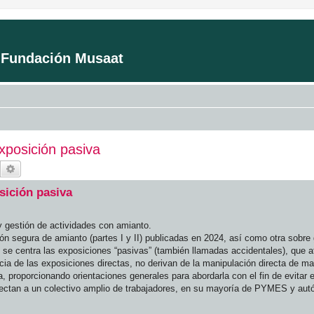
a Fundación Musaat
xposición pasiva
Buscar
Búsqueda avanzada
sición pasiva
 gestión de actividades con amianto.
segura de amianto (partes I y II) publicadas en 2024, así como otra sobre 
 se centra las exposiciones “pasivas” (también llamadas accidentales), que a
cia de las exposiciones directas, no derivan de la manipulación directa de ma
 proporcionando orientaciones generales para abordarla con el fin de evitar e
fectan a un colectivo amplio de trabajadores, en su mayoría de PYMES y au