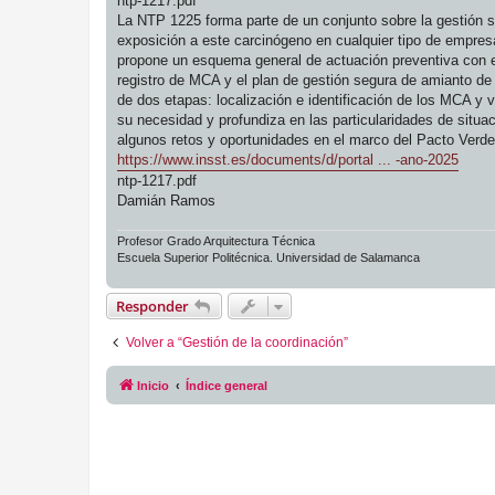
ntp-1217.pdf
La NTP 1225 forma parte de un conjunto sobre la gestión se
exposición a este carcinógeno en cualquier tipo de empres
propone un esquema general de actuación preventiva con el
registro de MCA y el plan de gestión segura de amianto de
de dos etapas: localización e identificación de los MCA y v
su necesidad y profundiza en las particularidades de situa
algunos retos y oportunidades en el marco del Pacto Verde
https://www.insst.es/documents/d/portal ... -ano-2025
ntp-1217.pdf
Damián Ramos
Profesor Grado Arquitectura Técnica
Escuela Superior Politécnica. Universidad de Salamanca
Responder
Volver a “Gestión de la coordinación”
Inicio
Índice general