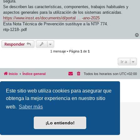
segura.
Se describen las características, componentes, trabajos habituales y
aspectos generales para la utilización de los sistemas anticaídas.
https://www.insst.es/documents/d/portal ... -ano-2025
Esta Nota Técnica de Prevención sustituye a la NTP 774.
ntp-1218-.pdf
Responder
1 mensaje • Página
1
de
1
Ir a
Inicio
Índice general
Todos los horarios son
UTC+02:00
Desarrollado por
phpBB
® Forum Software © phpBB Limited
Este sitio web utiliza cookies para asegurar que
Traducción al español por
phpBB España
Privacidad
|
Condiciones
obtenga la mejor experiencia en nuestro sitio
web.
Saber más
¡Lo entiendo!