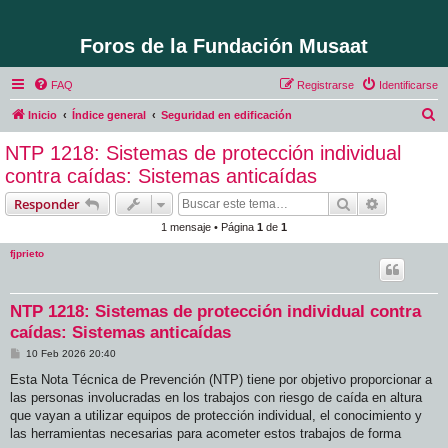
Foros de la Fundación Musaat
FAQ
Registrarse
Identificarse
B
Inicio
Índice general
Seguridad en edificación
u
NTP 1218: Sistemas de protección individual
s
contra caídas: Sistemas anticaídas
c
Buscar
Búsqueda 
Responder
a
1 mensaje • Página
1
de
1
r
fjprieto
NTP 1218: Sistemas de protección individual contra
caídas: Sistemas anticaídas
M
10 Feb 2026 20:40
e
n
Esta Nota Técnica de Prevención (NTP) tiene por objetivo proporcionar a
s
las personas involucradas en los trabajos con riesgo de caída en altura
a
j
que vayan a utilizar equipos de protección individual, el conocimiento y
e
las herramientas necesarias para acometer estos trabajos de forma