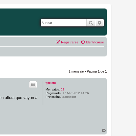
Buscar
Búsqueda avanza
Registrarse
Identificarse
1 mensaje • Página
1
de
1
fjprieto
Mensajes:
52
Registrado:
17 Abr 2012 14:26
Profesión:
Aparejador
en altura que vayan a
A
r