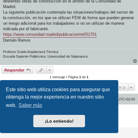
diferentes obras de construcción en el ámbito de la Comunidad de
Madrid.
La siguiente publicación contempla las situaciones/trabajos del sector de
la construcción, en los que se utilizan PEM de forma que pueden generar
un riesgo adicional para los trabajadores si no se utilizan de manera
indicada por el fabricante.
https://www.comunidad.madrid/publicacion/ref/51701
Damián Ramos
Profesor Grado Arquitectura Técnica
Escuela Superior Politécnica. Universidad de Salamanca
Responder
1 mensaje • Página
1
de
1
Ir a
Este sitio web utiliza cookies para asegurar que
obtenga la mejor experiencia en nuestro sitio
Inicio
Índice general
Todos los horarios son
UTC+02:00
web.
Saber más
Desarrollado por
phpBB
® Forum Software © phpBB Limited
Traducción al español por
phpBB España
¡Lo entiendo!
Privacidad
|
Condiciones