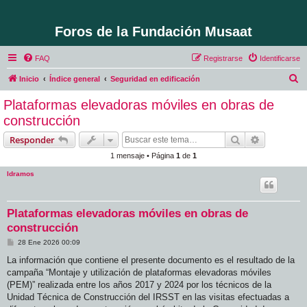
Foros de la Fundación Musaat
FAQ
Registrarse
Identificarse
B
Inicio
Índice general
Seguridad en edificación
u
Plataformas elevadoras móviles en obras de
s
construcción
c
Buscar
Búsqueda 
Responder
a
1 mensaje • Página
1
de
1
r
ldramos
Plataformas elevadoras móviles en obras de
construcción
M
28 Ene 2026 00:09
e
n
La información que contiene el presente documento es el resultado de la
s
campaña “Montaje y utilización de plataformas elevadoras móviles
a
j
(PEM)” realizada entre los años 2017 y 2024 por los técnicos de la
e
Unidad Técnica de Construcción del IRSST en las visitas efectuadas a