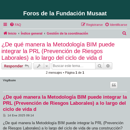
Foros de la Fundación Musaat
FAQ
Registrarse
Identificarse
B
Inicio
Índice general
Gestión de la coordinación
u
¿De qué manera la Metodología BIM puede
s
integrar la PRL (Prevención de Riesgos
c
Laborales) a lo largo del ciclo de vida d
a
Buscar
Búsqueda 
Responder
r
2 mensajes • Página
1
de
1
Virgilbaire
¿De qué manera la Metodología BIM puede integrar la
PRL (Prevención de Riesgos Laborales) a lo largo del
ciclo de vida d
M
14 Ene 2025 09:14
e
n
¿De qué manera la Metodología BIM puede integrar la PRL (Prevención
s
de Riesgos Laborales) a lo largo del ciclo de vida de una construcción?
a