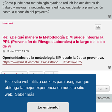
j
¿Cómo puede esta metodología ayudar a reducir los accidentes de
e
trabajo y mejorar la seguridad en la edificación, desde la planificación
hasta la ejecución del proyecto?
isaconst
Re: ¿De qué manera la Metodología BIM puede integrar la
PRL (Prevención de Riesgos Laborales) a lo largo del ciclo
de vi
M
19 Jun 2025 19:03
e
n
Oportunidades de la metodología BIM desde la óptica preventiva.
s
https://www.insst.es/noticias-insst/opo ... 3%B1o-2025
a
j
e
Responder
2 mensajes • Página
1
de
1
Este sitio web utiliza cookies para asegurar que
obtenga la mejor experiencia en nuestro sitio
Ir a
web.
Saber más
Inicio
Índice general
Todos los horarios son
UTC+02:00
¡Lo entiendo!
Desarrollado por
phpBB
® Forum Software © phpBB Limited
Traducción al español por
phpBB España