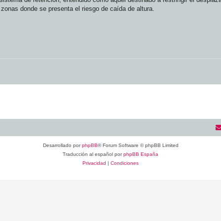
 zonas donde se presenta el riesgo de caída de altura.
Desarrollado por
phpBB
® Forum Software © phpBB Limited
Traducción al español por
phpBB España
Privacidad
|
Condiciones