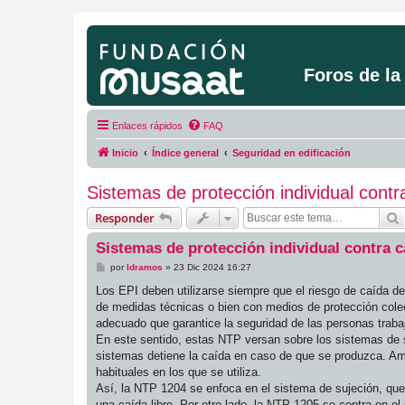
Foros de l
Enlaces rápidos
FAQ
Inicio
Índice general
Seguridad en edificación
Sistemas de protección individual cont
Responder
Sistemas de protección individual contra 
M
por
ldramos
»
23 Dic 2024 16:27
e
n
Los EPI deben utilizarse siempre que el riesgo de caída de
s
de medidas técnicas o bien con medios de protección colec
a
j
adecuado que garantice la seguridad de las personas traba
e
En este sentido, estas NTP versan sobre los sistemas de 
sistemas detiene la caída en caso de que se produzca. Am
habituales en los que se utiliza.
Así, la NTP 1204 se enfoca en el sistema de sujeción, que
una caída libre. Por otro lado, la NTP 1205 se centra en e