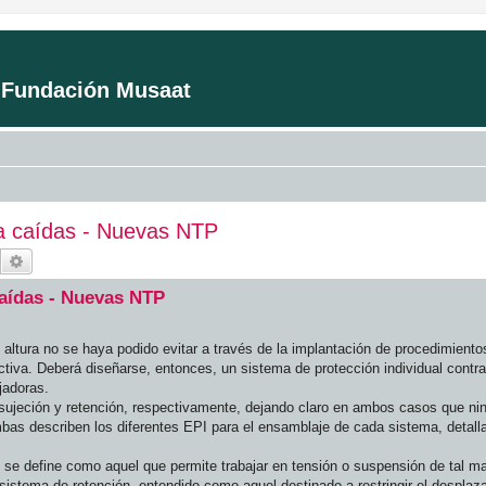
a Fundación Musaat
ra caídas - Nuevas NTP
Buscar
Búsqueda avanzada
caídas - Nuevas NTP
 altura no se haya podido evitar a través de la implantación de procedimiento
tiva. Deberá diseñarse, entonces, un sistema de protección individual contra
jadoras.
sujeción y retención, respectivamente, dejando claro en ambos casos que ni
bas describen los diferentes EPI para el ensamblaje de cada sistema, detall
 se define como aquel que permite trabajar en tensión o suspensión de tal m
l sistema de retención, entendido como aquel destinado a restringir el despla