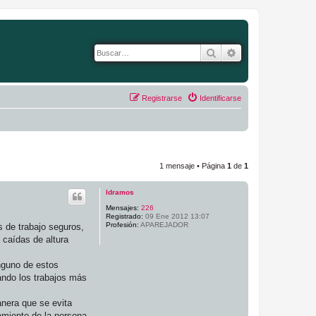
Buscar
Búsqueda avanza
Registrarse
Identificarse
1 mensaje • Página
1
de
1
ldramos
Mensajes:
226
Registrado:
09 Ene 2012 13:07
Profesión:
APAREJADOR
s de trabajo seguros,
 caídas de altura
nguno de estos
ando los trabajos más
anera que se evita
zamiento de la persona