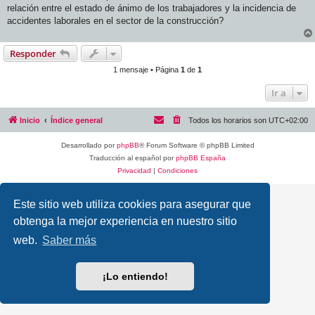
j
relación entre el estado de ánimo de los trabajadores y la incidencia de
e
accidentes laborales en el sector de la construcción?
Responder
1 mensaje • Página
1
de
1
Ir a
Inicio
Índice general
Todos los horarios son
UTC+02:00
Desarrollado por
phpBB
® Forum Software © phpBB Limited
Traducción al español por
phpBB España
Privacidad
|
Condiciones
Este sitio web utiliza cookies para asegurar que
obtenga la mejor experiencia en nuestro sitio
web.
Saber más
¡Lo entiendo!