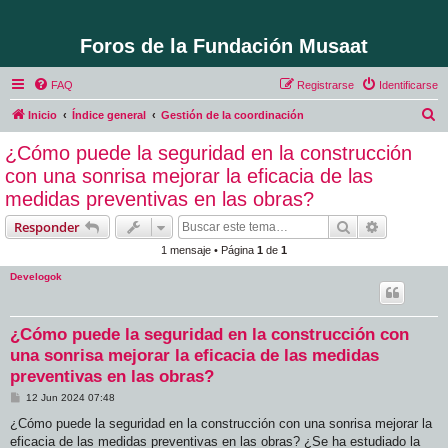
Foros de la Fundación Musaat
FAQ
Registrarse
Identificarse
B
Inicio
Índice general
Gestión de la coordinación
u
¿Cómo puede la seguridad en la construcción
s
con una sonrisa mejorar la eficacia de las
c
medidas preventivas en las obras?
a
Buscar
Búsqueda 
Responder
r
1 mensaje • Página
1
de
1
Develogok
¿Cómo puede la seguridad en la construcción con
una sonrisa mejorar la eficacia de las medidas
preventivas en las obras?
M
12 Jun 2024 07:48
e
n
¿Cómo puede la seguridad en la construcción con una sonrisa mejorar la
s
eficacia de las medidas preventivas en las obras? ¿Se ha estudiado la
a