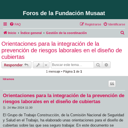
Foros de la Fundación Musaat
FAQ
Registrarse
Identificarse
B
Inicio
Índice general
Gestión de la coordinación
u
Orientaciones para la integración de la
s
prevención de riesgos laborales en el diseño de
c
cubiertas
a
Buscar
Búsqueda 
Responder
r
1 mensaje • Página
1
de
1
ldramos
Orientaciones para la integración de la prevención de
riesgos laborales en el diseño de cubiertas
M
24 Mar 2024 11:30
e
n
El Grupo de Trabajo Construcción, de la Comisión Nacional de Seguridad
s
y Salud en el Trabajo, ha elaborado unas orientaciones para el diseño de
a
j
cubiertas sobre las que sea seguro trabajar. En este documento se
e