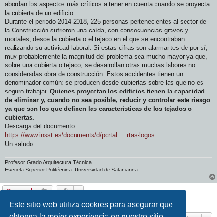
abordan los aspectos más críticos a tener en cuenta cuando se proyecta
la cubierta de un edificio.
Durante el periodo 2014-2018, 225 personas pertenecientes al sector de
la Construcción sufrieron una caída, con consecuencias graves y
mortales, desde la cubierta o el tejado en el que se encontraban
realizando su actividad laboral. Si estas cifras son alarmantes de por sí,
muy probablemente la magnitud del problema sea mucho mayor ya que,
sobre una cubierta o tejado, se desarrollan otras muchas labores no
consideradas obra de construcción. Estos accidentes tienen un
denominador común: se producen desde cubiertas sobre las que no es
seguro trabajar.
Quienes proyectan los edificios tienen la capacidad
de eliminar y, cuando no sea posible, reducir y controlar este riesgo
ya que son los que definen las características de los tejados o
cubiertas.
Descarga del documento:
https://www.insst.es/documents/d/portal ... rtas-logos
Un saludo
Profesor Grado Arquitectura Técnica
Escuela Superior Politécnica. Universidad de Salamanca
Responder
1 mensaje • Página
1
de
1
Este sitio web utiliza cookies para asegurar que
obtenga la mejor experiencia en nuestro sitio