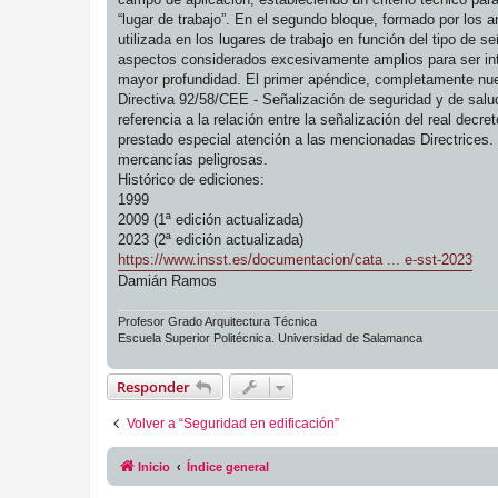
“lugar de trabajo”. En el segundo bloque, formado por los a
utilizada en los lugares de trabajo en función del tipo de s
aspectos considerados excesivamente amplios para ser inte
mayor profundidad. El primer apéndice, completamente nuevo
Directiva 92/58/CEE - Señalización de seguridad y de salud
referencia a la relación entre la señalización del real d
prestado especial atención a las mencionadas Directrices. 
mercancías peligrosas.
Histórico de ediciones:
1999
2009 (1ª edición actualizada)
2023 (2ª edición actualizada)
https://www.insst.es/documentacion/cata ... e-sst-2023
Damián Ramos
Profesor Grado Arquitectura Técnica
Escuela Superior Politécnica. Universidad de Salamanca
Responder
Volver a “Seguridad en edificación”
Inicio
Índice general