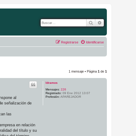
Buscar
Búsqueda avanza
Registrarse
Identificarse
1 mensaje • Página
1
de
1
ldramos
Mensajes:
226
Registrado:
09 Ene 2012 13:07
Profesión:
APAREJADOR
anspone al
de señalización de
can las
 empresa en relación
alidad del título y su
ídica del término