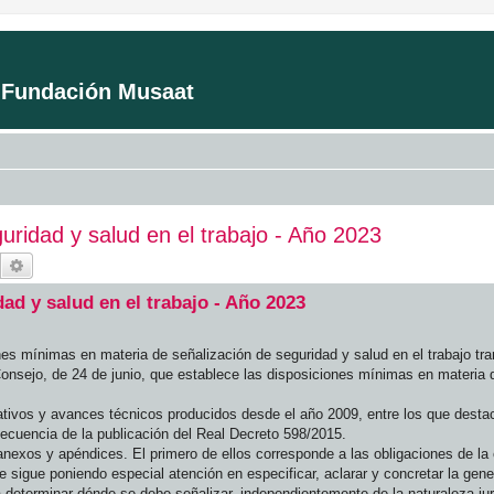
a Fundación Musaat
uridad y salud en el trabajo - Año 2023
Buscar
Búsqueda avanzada
ad y salud en el trabajo - Año 2023
nes mínimas en materia de señalización de seguridad y salud en el trabajo tr
Consejo, de 24 de junio, que establece las disposiciones mínimas en materia 
ativos y avances técnicos producidos desde el año 2009, entre los que desta
nsecuencia de la publicación del Real Decreto 598/2015.
 anexos y apéndices. El primero de ellos corresponde a las obligaciones de la
 sigue poniendo especial atención en especificar, aclarar y concretar la gener
a determinar dónde se debe señalizar, independientemente de la naturaleza jur