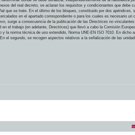
nexos del real decreto, se aclaran los requisitos y condicionantes que debe cu
eñal que se trate. En el último de los bloques, constituido por dos apéndices, 
rcalados en el apartado correspondiente o para los cuales es necesario un d
, surge a consecuencia de la publicación de las Directrices no vinculantes r
 en el trabajo (en adelante, Directrices) que llevó a cabo la Comisión Europe
ecreto y la norma técnica de uso extendido, Norma UNE-EN ISO 7010. En dicho 
En el segundo, se recogen aspectos relativos a la señalización de las unidad