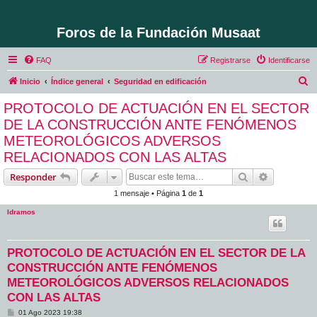
Foros de la Fundación Musaat
FAQ
Registrarse
Identificarse
B
Inicio
Índice general
Seguridad en edificación
u
PROTOCOLO DE ACTUACIÓN EN EL SECTOR
s
DE LA CONSTRUCCIÓN ANTE FENÓMENOS
c
METEOROLÓGICOS ADVERSOS
a
RELACIONADOS CON LAS ALTAS
r
Buscar
Búsqueda 
Responder
1 mensaje • Página
1
de
1
ldramos
PROTOCOLO DE ACTUACIÓN EN EL SECTOR DE LA
CONSTRUCCIÓN ANTE FENÓMENOS
METEOROLÓGICOS ADVERSOS RELACIONADOS
CON LAS ALTAS
M
01 Ago 2023 19:38