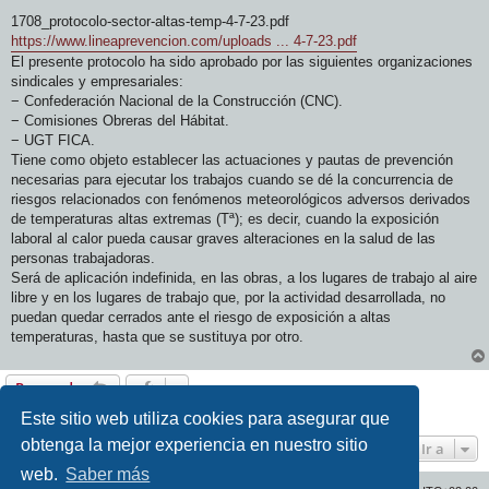
e
n
1708_protocolo-sector-altas-temp-4-7-23.pdf
s
https://www.lineaprevencion.com/uploads ... 4-7-23.pdf
a
j
El presente protocolo ha sido aprobado por las siguientes organizaciones
e
sindicales y empresariales:
− Confederación Nacional de la Construcción (CNC).
− Comisiones Obreras del Hábitat.
− UGT FICA.
Tiene como objeto establecer las actuaciones y pautas de prevención
necesarias para ejecutar los trabajos cuando se dé la concurrencia de
riesgos relacionados con fenómenos meteorológicos adversos derivados
de temperaturas altas extremas (Tª); es decir, cuando la exposición
laboral al calor pueda causar graves alteraciones en la salud de las
personas trabajadoras.
Será de aplicación indefinida, en las obras, a los lugares de trabajo al aire
libre y en los lugares de trabajo que, por la actividad desarrollada, no
puedan quedar cerrados ante el riesgo de exposición a altas
temperaturas, hasta que se sustituya por otro.
Responder
1 mensaje • Página
1
de
1
Este sitio web utiliza cookies para asegurar que
obtenga la mejor experiencia en nuestro sitio
Ir a
web.
Saber más