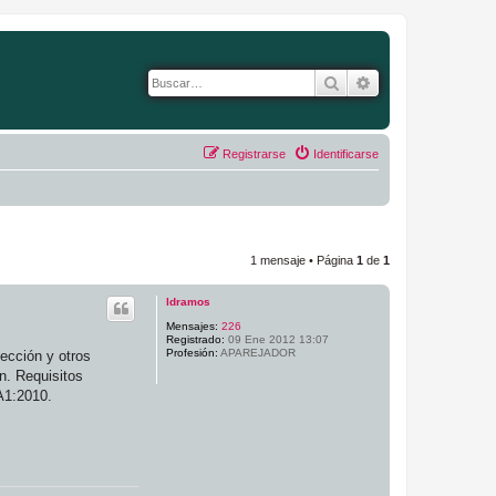
Buscar
Búsqueda avanza
Registrarse
Identificarse
1 mensaje • Página
1
de
1
ldramos
Mensajes:
226
Registrado:
09 Ene 2012 13:07
Profesión:
APAREJADOR
ección y otros
n. Requisitos
A1:2010.