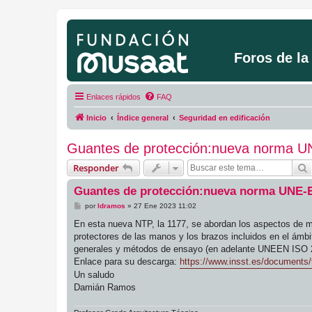
Foros de l
Enlaces rápidos
FAQ
Inicio
Índice general
Seguridad en edificación
Guantes de protección:nueva norma 
Responder
Guantes de protección:nueva norma UNE-
M
por
ldramos
»
27 Ene 2023 11:02
e
n
En esta nueva NTP, la 1177, se abordan los aspectos de may
s
protectores de las manos y los brazos incluidos en el ám
a
j
generales y métodos de ensayo (en adelante UNEEN ISO 21
e
Enlace para su descarga:
https://www.insst.es/documents/
Un saludo
Damián Ramos