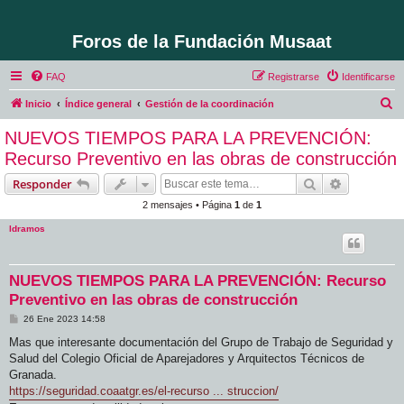
Foros de la Fundación Musaat
FAQ
Registrarse
Identificarse
B
Inicio
Índice general
Gestión de la coordinación
u
NUEVOS TIEMPOS PARA LA PREVENCIÓN:
s
Recurso Preventivo en las obras de construcción
c
Buscar
Búsqueda 
Responder
a
2 mensajes • Página
1
de
1
r
ldramos
NUEVOS TIEMPOS PARA LA PREVENCIÓN: Recurso
Preventivo en las obras de construcción
M
26 Ene 2023 14:58
e
n
Mas que interesante documentación del Grupo de Trabajo de Seguridad y
s
Salud del Colegio Oficial de Aparejadores y Arquitectos Técnicos de
a
j
Granada.
e
https://seguridad.coaatgr.es/el-recurso ... struccion/