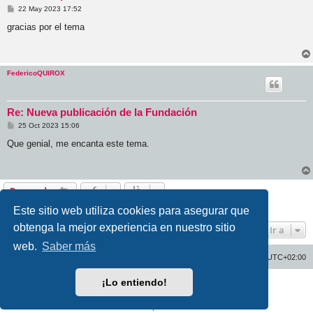
M
22 May 2023 17:52
e
n
gracias por el tema
s
a
j
e
FedericoQUIROX
Re: Nueva publicación de la Fundación
M
25 Oct 2023 15:06
e
n
Que genial, me encanta este tema.
s
a
j
e
Responder
3 mensajes • Página
1
de
1
Este sitio web utiliza cookies para asegurar que
obtenga la mejor experiencia en nuestro sitio
Ir a
web.
Saber más
Inicio
Índice general
Todos los horarios son
UTC+02:00
¡Lo entiendo!
Desarrollado por
phpBB
® Forum Software © phpBB Limited
Traducción al español por
phpBB España
Privacidad
|
Condiciones