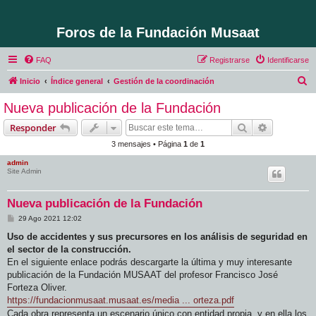
Foros de la Fundación Musaat
FAQ
Registrarse
Identificarse
B
Inicio
Índice general
Gestión de la coordinación
u
Nueva publicación de la Fundación
s
Buscar
Búsqueda 
Responder
c
3 mensajes • Página
1
de
1
a
admin
r
Site Admin
Nueva publicación de la Fundación
M
29 Ago 2021 12:02
e
n
Uso de accidentes y sus precursores en los análisis de seguridad en
s
el sector de la construcción.
a
j
En el siguiente enlace podrás descargarte la última y muy interesante
e
publicación de la Fundación MUSAAT del profesor Francisco José
Forteza Oliver.
https://fundacionmusaat.musaat.es/media ... orteza.pdf
Cada obra representa un escenario único con entidad propia, y en ella los