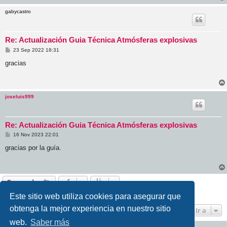
e
gabycastro
Re: Actualización Guia Técnica Atmósferas explosivas
M
23 Sep 2022 18:31
e
n
gracias
s
a
j
e
joseluis999
Re: Actualización Guia Técnica Atmósferas explosivas
M
16 Nov 2023 22:01
e
n
gracias por la guía.
s
a
j
e
Responder
5 mensajes • Página
1
de
1
Este sitio web utiliza cookies para asegurar que
obtenga la mejor experiencia en nuestro sitio
Ir a
web.
Saber más