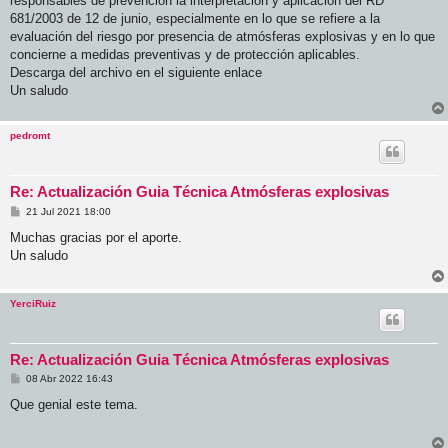
responsables de prevención la interpretación y aplicación del RD
681/2003 de 12 de junio, especialmente en lo que se refiere a la
evaluación del riesgo por presencia de atmósferas explosivas y en lo que
concierne a medidas preventivas y de protección aplicables.
Descarga del archivo en el siguiente enlace
Un saludo
pedromt
Re: Actualización Guia Técnica Atmósferas explosivas
M
21 Jul 2021 18:00
e
n
Muchas gracias por el aporte.
s
Un saludo
a
j
e
YerciRuiz
Re: Actualización Guia Técnica Atmósferas explosivas
M
08 Abr 2022 16:43
e
n
Que genial este tema.
s
a
j