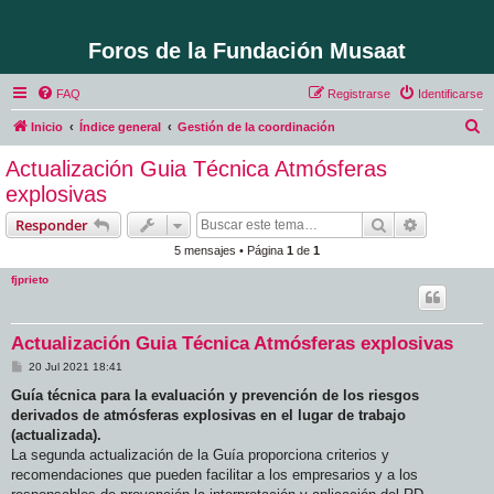
Foros de la Fundación Musaat
FAQ
Registrarse
Identificarse
B
Inicio
Índice general
Gestión de la coordinación
u
Actualización Guia Técnica Atmósferas
s
explosivas
c
Buscar
Búsqueda 
Responder
a
5 mensajes • Página
1
de
1
r
fjprieto
Actualización Guia Técnica Atmósferas explosivas
M
20 Jul 2021 18:41
e
n
Guía técnica para la evaluación y prevención de los riesgos
s
derivados de atmósferas explosivas en el lugar de trabajo
a
j
(actualizada).
e
La segunda actualización de la Guía proporciona criterios y
recomendaciones que pueden facilitar a los empresarios y a los