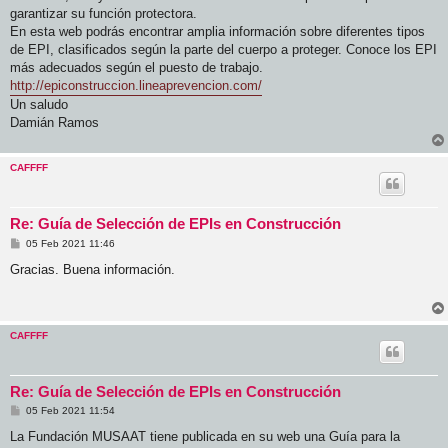
garantizar su función protectora.
En esta web podrás encontrar amplia información sobre diferentes tipos
de EPI, clasificados según la parte del cuerpo a proteger. Conoce los EPI
más adecuados según el puesto de trabajo.
http://epiconstruccion.lineaprevencion.com/
Un saludo
Damián Ramos
CAFFFF
Re: Guía de Selección de EPIs en Construcción
M
05 Feb 2021 11:46
e
n
Gracias. Buena información.
s
a
j
e
CAFFFF
Re: Guía de Selección de EPIs en Construcción
M
05 Feb 2021 11:54
e
n
La Fundación MUSAAT tiene publicada en su web una Guía para la
s