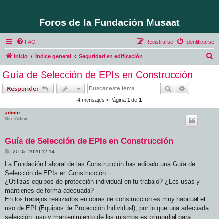
Foros de la Fundación Musaat
FAQ
Registrarse
Identificarse
B
Inicio
Índice general
Seguridad en edificación
u
Guía de Selección de EPIs en Construcción
s
Buscar
Búsqueda 
Responder
c
4 mensajes • Página
1
de
1
a
admin
r
Site Admin
Guía de Selección de EPIs en Construcción
M
20 Dic 2020 12:14
e
n
La Fundación Laboral de las Construcción has editado una Guía de
s
Selección de EPIs en Construcción.
a
j
¿Utilizas equipos de protección individual en tu trabajo? ¿Los usas y
e
mantienes de forma adecuada?
En los trabajos realizados en obras de construcción es muy habitual el
uso de EPI (Equipos de Protección Individual), por lo que una adecuada
selección, uso y mantenimiento de los mismos es primordial para