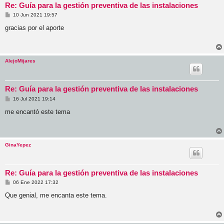
Re: Guía para la gestión preventiva de las instalaciones
M
10 Jun 2021 19:57
e
n
gracias por el aporte
s
a
j
e
AlejoMijares
Re: Guía para la gestión preventiva de las instalaciones
M
16 Jul 2021 19:14
e
n
me encantó este tema
s
a
j
e
GinaYepez
Re: Guía para la gestión preventiva de las instalaciones
M
06 Ene 2022 17:32
e
n
Que genial, me encanta este tema.
s
a
j
e