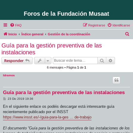
Foros de la Fundación Musaat
FAQ
Registrarse
Identificarse
B
Inicio
Índice general
Gestión de la coordinación
u
Guía para la gestión preventiva de las
s
instalaciones
c
Buscar
Búsqueda 
Responder
a
6 mensajes • Página
1
de
1
r
ldramos
Guía para la gestión preventiva de las instalaciones
M
23 Dic 2019 19:36
e
n
En el siguiente enlace os podéis descargar está interesante guía
s
recientemente publicado por el INSST
a
j
https://www.insst.es/-/guia-para-la-ges ... de-trabajo
e
El documento “Guía para la gestión preventiva de las instalaciones de los