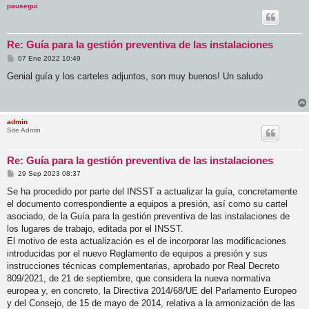
pausegui
Re: Guía para la gestión preventiva de las instalaciones
M
07 Ene 2022 10:49
e
n
Genial guía y los carteles adjuntos, son muy buenos! Un saludo
s
a
j
e
admin
Site Admin
Re: Guía para la gestión preventiva de las instalaciones
M
29 Sep 2023 08:37
e
n
Se ha procedido por parte del INSST a actualizar la guía, concretamente
s
el documento correspondiente a equipos a presión, así como su cartel
a
j
asociado, de la Guía para la gestión preventiva de las instalaciones de
e
los lugares de trabajo, editada por el INSST.
El motivo de esta actualización es el de incorporar las modificaciones
introducidas por el nuevo Reglamento de equipos a presión y sus
instrucciones técnicas complementarias, aprobado por Real Decreto
809/2021, de 21 de septiembre, que considera la nueva normativa
europea y, en concreto, la Directiva 2014/68/UE del Parlamento Europeo
y del Consejo, de 15 de mayo de 2014, relativa a la armonización de las