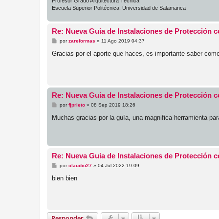
Profesor Grado Arquitectura Técnica
Escuela Superior Politécnica. Universidad de Salamanca
Re: Nueva Guia de Instalaciones de Protección c
M
por
zareformas
»
11 Ago 2019 04:37
e
n
Gracias por el aporte que haces, es importante saber como
s
a
j
e
Re: Nueva Guia de Instalaciones de Protección c
M
por
fjprieto
»
08 Sep 2019 18:26
e
n
Muchas gracias por la guía, una magnifica herramienta par
s
a
j
e
Re: Nueva Guia de Instalaciones de Protección c
M
por
claudio27
»
04 Jul 2022 19:09
e
n
bien bien
s
a
j
e
Responder