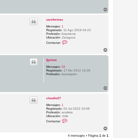
A
r
r
zareformas
i
b
Mensajes:
1
Registrado:
11 Ago 2019 04:23
a
Profesión:
Arquitecta
Ubicación:
Zaragoza
C
Contactar:
o
n
A
t
r
a
r
c
fjprieto
i
t
b
Mensajes:
52
a
Registrado:
17 Abr 2012 14:26
r
a
Profesión:
Aparejador
z
a
r
e
A
f
r
o
r
r
claudio27
m
i
a
b
Mensajes:
1
s
Registrado:
04 Jul 2022 19:08
a
Profesión:
analista
Ubicación:
chile
C
Contactar:
o
n
A
t
r
a
4 mensajes • Página
1
de
1
r
c