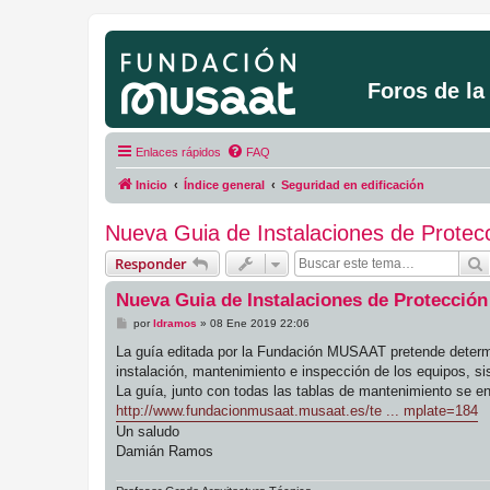
Foros de l
Enlaces rápidos
FAQ
Inicio
Índice general
Seguridad en edificación
Nueva Guia de Instalaciones de Protecc
Responder
Nueva Guia de Instalaciones de Protección
M
por
ldramos
»
08 Ene 2019 22:06
e
n
La guía editada por la Fundación MUSAAT pretende determina
s
instalación, mantenimiento e inspección de los equipos, s
a
j
La guía, junto con todas las tablas de mantenimiento se en
e
http://www.fundacionmusaat.musaat.es/te ... mplate=184
Un saludo
Damián Ramos