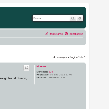
Buscar
Búsqueda avanza
Registrarse
Identificarse
4 mensajes • Página
1
de
1
ldramos
Mensajes:
226
Registrado:
09 Ene 2012 13:07
Profesión:
APAREJADOR
xigibles al diseño,