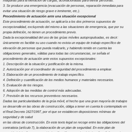
máquinas para la elevación de cargas, acondicionadas para elevar personas.
3. Se produce una emergencia (evacuación de personas, reparación inmediata para
evitar una situación de riesgo grave e inminente, etc.).
Procedimiento de actuación ante una situación excepcional
Este procedimiento de actuación, se aplicaría a los dos primeros supuestos de
excepcionalidad, excluyendo del mismo a las situaciones de emergencia, que por su
propia definición, no tienen un procedimiento previo.
Dada la excepcionalidad del uso de las grúas móviles autopropulsadas, es decir:
únicamente es factible su uso cuando no exista un equipo de trabajo específico de
elevación de personas que pueda realizarlo, y habiendo tenido en cuenta las
obligaciones generales, válidas para todas las circunstancias, se señala el
procedimiento de actuación ante estos supuestos excepcionales:
1. Descripción de la situación y justificación de la misma.
2. Autorización por el coordinador de seguridad del procedimiento a emplear.
3. Elaboración de un procedimiento de trabajo específico.
4. Definición y cuantificación de los medios humanos y materiales necesarios.
5. Evaluación de los riesgos.
6. Adopción de las medidas de control más adecuadas.
7. Previsión de los recursos preventivos necesarios.
Dadas las particularidades de la grúa móvil, el hecho que una gran mayoría de trabajos
se desarrolle en las obras de construcción, obliga a tener en cuenta lo contemplado en
el Real Decreto 1627/1997, por el que se establecen disposiciones mínimas de
seguridad y de salud
en las obras de construcción. En este texto legal se recoge entre las obligaciones del
contratista (artículo 7), la elaboración de un plan de seguridad. En este plan de