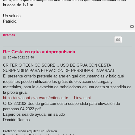
huecos de 1x1 m.
Un saludo.
Patricio.
ldramos
Re: Cesta en grúa autopropulsada
M
10 Abr 2022 22:40
e
n
CRITERIO TÉCNICO SOBRE... USO DE GRÚA CON CESTA
s
SUSPENDIDA PARA ELEVACIÓN DE PERSONAS -INVASAAT-
a
j
El presente criterio pretende aclarar en qué circunstancias y bajo qué
e
requisitos pueden utilizarse las grúas de elevación de cargas y
materiales, para la elevación de trabajadoras en una cesta suspendida de
la propia grúa.
https://invassat.gva.es/es/criterios-te ... l-invassat
CT02-220102 Uso de grúa con cesta suspendida para elevación de
personas 04.2022.pdf
Espero os sea de ayuda, un saludo
Damián Ramos
Profesor Grado Arquitectura Técnica