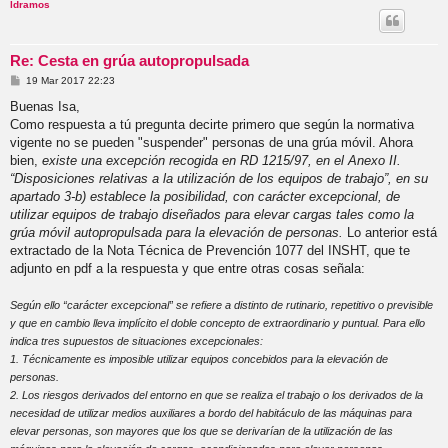
ldramos
Re: Cesta en grúa autopropulsada
M
19 Mar 2017 22:23
e
n
Buenas Isa,
s
Como respuesta a tú pregunta decirte primero que según la normativa
a
j
vigente no se pueden "suspender" personas de una grúa móvil. Ahora
e
bien,
existe una excepción recogida en RD 1215/97, en el Anexo II.
“Disposiciones relativas a la utilización de los equipos de trabajo”, en su
apartado 3-b) establece la posibilidad, con carácter excepcional, de
utilizar equipos de trabajo diseñados para elevar cargas tales como la
grúa móvil autopropulsada para la elevación de personas.
Lo anterior está
extractado de la Nota Técnica de Prevención 1077 del INSHT, que te
adjunto en pdf a la respuesta y que entre otras cosas señala:
Según ello “carácter excepcional” se refiere a distinto de rutinario, repetitivo o previsible
y que en cambio lleva implícito el doble concepto de extraordinario y puntual. Para ello
indica tres supuestos de situaciones excepcionales:
1. Técnicamente es imposible utilizar equipos concebidos para la elevación de
personas.
2. Los riesgos derivados del entorno en que se realiza el trabajo o los derivados de la
necesidad de utilizar medios auxiliares a bordo del habitáculo de las máquinas para
elevar personas, son mayores que los que se derivarían de la utilización de las