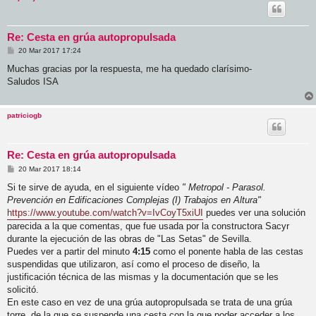
Re: Cesta en grúa autopropulsada
M
20 Mar 2017 17:24
e
n
Muchas gracias por la respuesta, me ha quedado clarísimo-
s
Saludos ISA
a
j
e
patriciogb
Re: Cesta en grúa autopropulsada
M
20 Mar 2017 18:14
e
n
Si te sirve de ayuda, en el siguiente vídeo
" Metropol - Parasol.
s
Prevención en Edificaciones Complejas (I) Trabajos en Altura"
a
j
https://www.youtube.com/watch?v=IvCoyT5xiUI
puedes ver una solución
e
parecida a la que comentas, que fue usada por la constructora Sacyr
durante la ejecución de las obras de "Las Setas" de Sevilla.
Puedes ver a partir del minuto
4:15
como el ponente habla de las cestas
suspendidas que utilizaron, así como el proceso de diseño, la
justificación técnica de las mismas y la documentación que se les
solicitó.
En este caso en vez de una grúa autopropulsada se trata de una grúa
torre, de la que se suspende una cesta con la que poder acceder a los