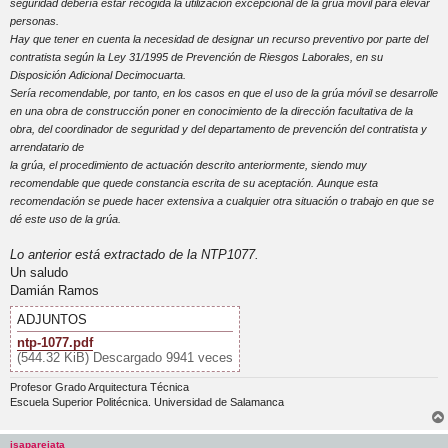
seguridad debería estar recogida la utilización excepcional de la grúa móvil para elevar
personas.
Hay que tener en cuenta la necesidad de designar un recurso preventivo por parte del
contratista según la Ley 31/1995 de Prevención de Riesgos Laborales, en su
Disposición Adicional Decimocuarta.
Sería recomendable, por tanto, en los casos en que el uso de la grúa móvil se desarrolle
en una obra de construcción poner en conocimiento de la dirección facultativa de la
obra, del coordinador de seguridad y del departamento de prevención del contratista y
arrendatario de
la grúa, el procedimiento de actuación descrito anteriormente, siendo muy
recomendable que quede constancia escrita de su aceptación. Aunque esta
recomendación se puede hacer extensiva a cualquier otra situación o trabajo en que se
dé este uso de la grúa.
Lo anterior está extractado de la NTP1077.
Un saludo
Damián Ramos
ADJUNTOS
ntp-1077.pdf
(544.32 KiB) Descargado 9941 veces
Profesor Grado Arquitectura Técnica
Escuela Superior Politécnica. Universidad de Salamanca
isaparejata