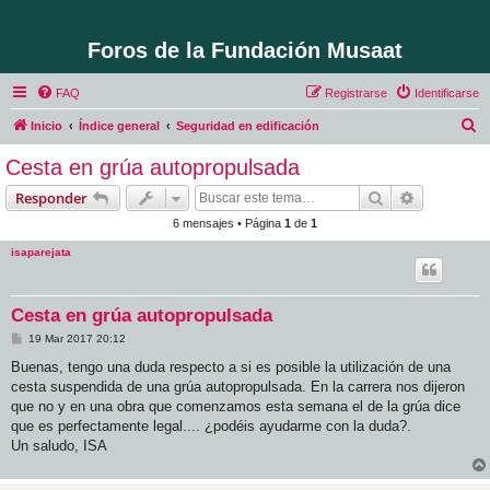
Foros de la Fundación Musaat
FAQ
Registrarse
Identificarse
B
Inicio
Índice general
Seguridad en edificación
u
Cesta en grúa autopropulsada
s
Buscar
Búsqueda 
Responder
c
6 mensajes • Página
1
de
1
a
isaparejata
r
Cesta en grúa autopropulsada
M
19 Mar 2017 20:12
e
n
Buenas, tengo una duda respecto a si es posible la utilización de una
s
cesta suspendida de una grúa autopropulsada. En la carrera nos dijeron
a
j
que no y en una obra que comenzamos esta semana el de la grúa dice
e
que es perfectamente legal.... ¿podéis ayudarme con la duda?.
Un saludo, ISA