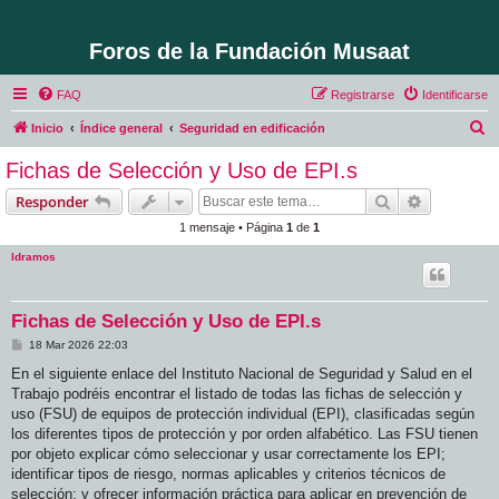
Foros de la Fundación Musaat
FAQ
Registrarse
Identificarse
B
Inicio
Índice general
Seguridad en edificación
u
Fichas de Selección y Uso de EPI.s
s
Buscar
Búsqueda 
Responder
c
1 mensaje • Página
1
de
1
a
ldramos
r
Fichas de Selección y Uso de EPI.s
M
18 Mar 2026 22:03
e
n
En el siguiente enlace del Instituto Nacional de Seguridad y Salud en el
s
Trabajo podréis encontrar el listado de todas las fichas de selección y
a
j
uso (FSU) de equipos de protección individual (EPI), clasificadas según
e
los diferentes tipos de protección y por orden alfabético. Las FSU tienen
por objeto explicar cómo seleccionar y usar correctamente los EPI;
identificar tipos de riesgo, normas aplicables y criterios técnicos de
selección; y ofrecer información práctica para aplicar en prevención de