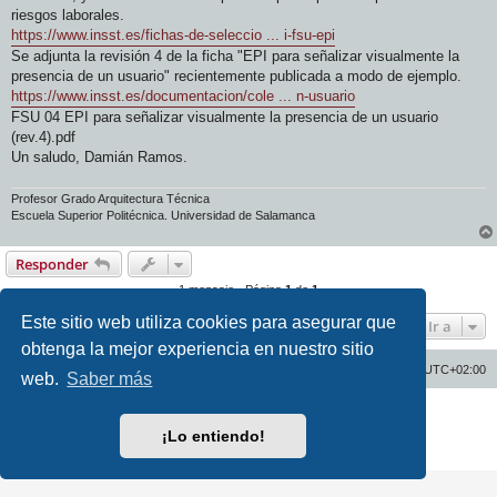
riesgos laborales.
https://www.insst.es/fichas-de-seleccio ... i-fsu-epi
Se adjunta la revisión 4 de la ficha "EPI para señalizar visualmente la
presencia de un usuario" recientemente publicada a modo de ejemplo.
https://www.insst.es/documentacion/cole ... n-usuario
FSU 04 EPI para señalizar visualmente la presencia de un usuario
(rev.4).pdf
Un saludo, Damián Ramos.
Profesor Grado Arquitectura Técnica
Escuela Superior Politécnica. Universidad de Salamanca
Responder
1 mensaje • Página
1
de
1
Este sitio web utiliza cookies para asegurar que
Ir a
obtenga la mejor experiencia en nuestro sitio
Inicio
Índice general
Todos los horarios son
UTC+02:00
web.
Saber más
Desarrollado por
phpBB
® Forum Software © phpBB Limited
Traducción al español por
phpBB España
¡Lo entiendo!
Privacidad
|
Condiciones