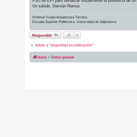
FSU 04 EPI para señalizar visualmente la presencia de un u
Un saludo, Damián Ramos.
Profesor Grado Arquitectura Técnica
Escuela Superior Politécnica. Universidad de Salamanca
Responder
Volver a “Seguridad en edificación”
Inicio
Índice general