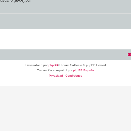
suario (rev.4).pdf
Desarrollado por
phpBB
® Forum Software © phpBB Limited
Traducción al español por
phpBB España
Privacidad
|
Condiciones