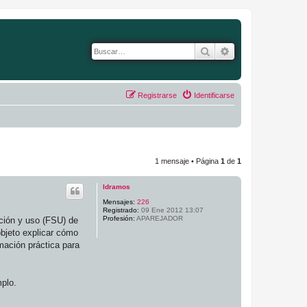
Buscar
Búsqueda avanza
Registrarse
Identificarse
1 mensaje • Página
1
de
1
ldramos
Mensajes:
226
Registrado:
09 Ene 2012 13:07
Profesión:
APAREJADOR
cción y uso (FSU) de
objeto explicar cómo
rmación práctica para
mplo.