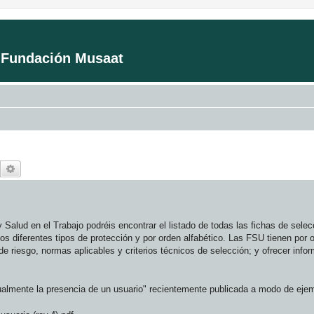
a Fundación Musaat
Buscar
Búsqueda avanzada
y Salud en el Trabajo podréis encontrar el listado de todas las fichas de sele
los diferentes tipos de protección y por orden alfabético. Las FSU tienen por 
de riesgo, normas aplicables y criterios técnicos de selección; y ofrecer info
isualmente la presencia de un usuario" recientemente publicada a modo de eje