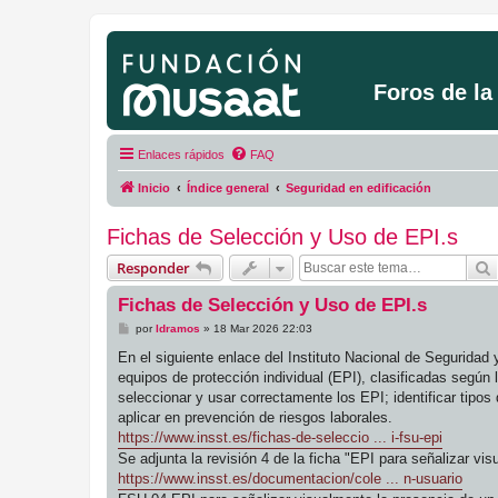
Foros de l
Enlaces rápidos
FAQ
Inicio
Índice general
Seguridad en edificación
Fichas de Selección y Uso de EPI.s
Responder
Fichas de Selección y Uso de EPI.s
M
por
ldramos
»
18 Mar 2026 22:03
e
n
En el siguiente enlace del Instituto Nacional de Seguridad 
s
equipos de protección individual (EPI), clasificadas según 
a
j
seleccionar y usar correctamente los EPI; identificar tipos 
e
aplicar en prevención de riesgos laborales.
https://www.insst.es/fichas-de-seleccio ... i-fsu-epi
Se adjunta la revisión 4 de la ficha "EPI para señalizar v
https://www.insst.es/documentacion/cole ... n-usuario