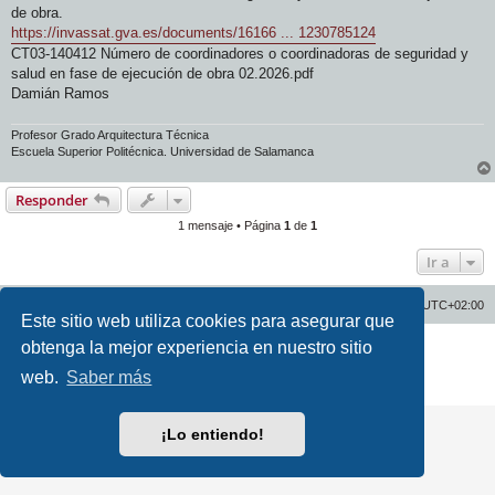
j
de obra.
e
https://invassat.gva.es/documents/16166 ... 1230785124
CT03-140412 Número de coordinadores o coordinadoras de seguridad y
salud en fase de ejecución de obra 02.2026.pdf
Damián Ramos
Profesor Grado Arquitectura Técnica
Escuela Superior Politécnica. Universidad de Salamanca
Responder
1 mensaje • Página
1
de
1
Ir a
Inicio
Índice general
Todos los horarios son
UTC+02:00
Este sitio web utiliza cookies para asegurar que
Desarrollado por
phpBB
® Forum Software © phpBB Limited
obtenga la mejor experiencia en nuestro sitio
Traducción al español por
phpBB España
web.
Saber más
Privacidad
|
Condiciones
¡Lo entiendo!