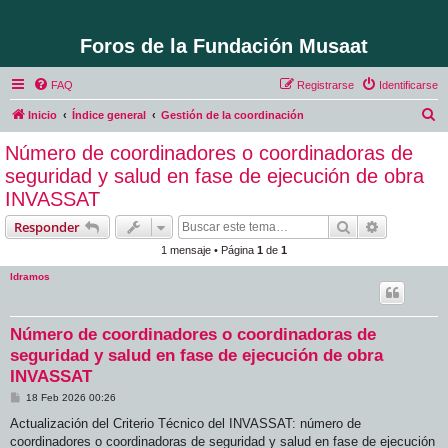
Foros de la Fundación Musaat
FAQ
Registrarse
Identificarse
B
Inicio
Índice general
Gestión de la coordinación
u
Número de coordinadores o coordinadoras de
s
seguridad y salud en fase de ejecución de obra
c
INVASSAT
a
Buscar
Búsqueda 
Responder
r
1 mensaje • Página
1
de
1
ldramos
Número de coordinadores o coordinadoras de
seguridad y salud en fase de ejecución de obra
INVASSAT
M
18 Feb 2026 00:26
e
n
Actualización del Criterio Técnico del INVASSAT: número de
s
coordinadores o coordinadoras de seguridad y salud en fase de ejecución
a