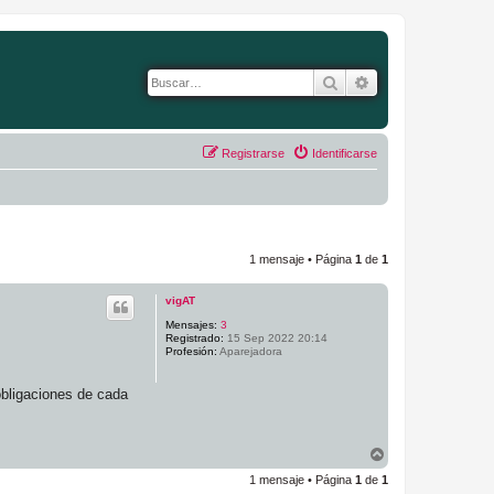
Buscar
Búsqueda avanza
Registrarse
Identificarse
1 mensaje • Página
1
de
1
vigAT
Mensajes:
3
Registrado:
15 Sep 2022 20:14
Profesión:
Aparejadora
obligaciones de cada
A
r
1 mensaje • Página
1
de
1
r