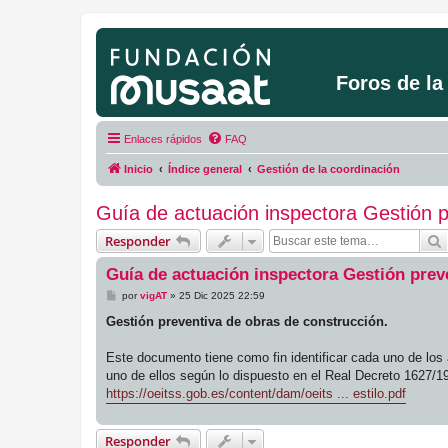
Foros de l
Enlaces rápidos
FAQ
Inicio
Índice general
Gestión de la coordinación
Guía de actuación inspectora Gestión p
Responder
Guía de actuación inspectora Gestión prev
M
por
vigAT
»
25 Dic 2025 22:59
e
n
Gestión preventiva de obras de construcción.
s
a
j
Este documento tiene como fin identificar cada uno de los 
e
uno de ellos según lo dispuesto en el Real Decreto 1627/1
https://oeitss.gob.es/content/dam/oeits ... estilo.pdf
Responder