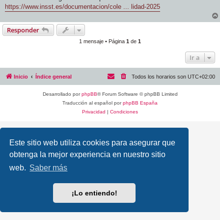
https://www.insst.es/documentacion/cole ... lidad-2025
Responder
1 mensaje • Página
1
de
1
Ir a
Inicio
Índice general
Todos los horarios son
UTC+02:00
Desarrollado por
phpBB
® Forum Software © phpBB Limited
Traducción al español por
phpBB España
Privacidad
|
Condiciones
Este sitio web utiliza cookies para asegurar que
obtenga la mejor experiencia en nuestro sitio
web.
Saber más
¡Lo entiendo!