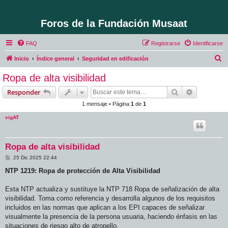
Foros de la Fundación Musaat
FAQ
Registrarse
Identificarse
B
Inicio
Índice general
Seguridad en edificación
u
Ropa de alta visibilidad
s
Buscar
Búsqueda 
Responder
c
1 mensaje • Página
1
de
1
a
vigAT
r
Ropa de alta visibilidad
M
25 Dic 2025 22:44
e
n
NTP 1219: Ropa de protección de Alta Visibilidad
s
a
j
Esta NTP actualiza y sustituye la NTP 718 Ropa de señalización de alta
e
visibilidad. Toma como referencia y desarrolla algunos de los requisitos
incluidos en las normas que aplican a los EPI capaces de señalizar
visualmente la presencia de la persona usuaria, haciendo énfasis en las
situaciones de riesgo alto de atropello.