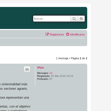
Buscar
Búsqueda avanza
Registrarse
Identificarse
1 mensaje • Página
1
de
1
ATpla
Mensajes:
12
Registrado:
20 Mar 2016 19:16
Profesión:
AT
 siniestralidad más
s sectores agrario,
tura representan una
ertas, con el objetivo
como a contratistas,