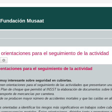
a Fundación Musaat
orientaciones para el seguimiento de la actividad
Buscar
Búsqueda avanzada
entaciones para el seguimiento de la actividad
 muy interesante sobre seguridad en cubiertas.
en orientaciones para el seguimiento de las actividades que presentaron una
n Plan de choque que permitió al INSST la elaboración de documentos sobre lo
ransporte de mercancías por carretera.
onde se producen mayor número de accidentes mortales y que las caídas en al
orientadas a identificar los riesgos más significativos en trabajos sobre cubi
on consecuencias mortales. Estas orientaciones, dirigidas tanto a promotores 