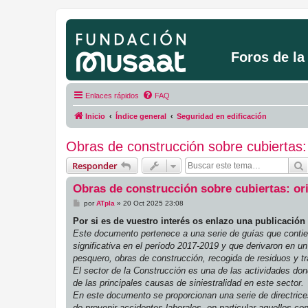
Foros de l
Enlaces rápidos
FAQ
Inicio
Índice general
Seguridad en edificación
Obras de construcción sobre cubiertas: 
Responder
Obras de construcción sobre cubiertas: ori
M
por
ATpla
»
20 Oct 2025 23:08
e
n
Por si es de vuestro interés os enlazo una publicación
s
Este documento pertenece a una serie de guías que contien
a
j
significativa en el período 2017-2019 y que derivaron en u
e
pesquero, obras de construcción, recogida de residuos y t
El sector de la Construcción es una de las actividades d
de las principales causas de siniestralidad en este sector.
En este documento se proporcionan una serie de directrices 
de prevenir accidentes laborales, en particular aquellos c