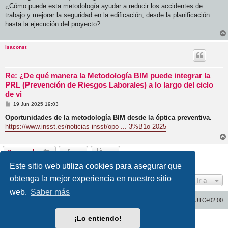
j
¿Cómo puede esta metodología ayudar a reducir los accidentes de
e
trabajo y mejorar la seguridad en la edificación, desde la planificación
hasta la ejecución del proyecto?
isaconst
Re: ¿De qué manera la Metodología BIM puede integrar la
PRL (Prevención de Riesgos Laborales) a lo largo del ciclo
de vi
M
19 Jun 2025 19:03
e
n
Oportunidades de la metodología BIM desde la óptica preventiva.
s
https://www.insst.es/noticias-insst/opo ... 3%B1o-2025
a
j
e
Responder
2 mensajes • Página
1
de
1
Este sitio web utiliza cookies para asegurar que
obtenga la mejor experiencia en nuestro sitio
Ir a
web.
Saber más
Inicio
Índice general
Todos los horarios son
UTC+02:00
¡Lo entiendo!
Desarrollado por
phpBB
® Forum Software © phpBB Limited
Traducción al español por
phpBB España