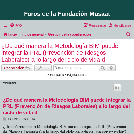
Foros de la Fundación Musaat
FAQ
Registrarse
Identificarse
B
Inicio
Índice general
Gestión de la coordinación
u
¿De qué manera la Metodología BIM puede
s
integrar la PRL (Prevención de Riesgos
c
Laborales) a lo largo del ciclo de vida d
a
Buscar
Búsqueda 
Responder
r
2 mensajes • Página
1
de
1
Virgilbaire
¿De qué manera la Metodología BIM puede integrar la
PRL (Prevención de Riesgos Laborales) a lo largo del
ciclo de vida d
M
14 Ene 2025 09:14
e
n
¿De qué manera la Metodología BIM puede integrar la PRL (Prevención
s
de Riesgos Laborales) a lo largo del ciclo de vida de una construcción?
a