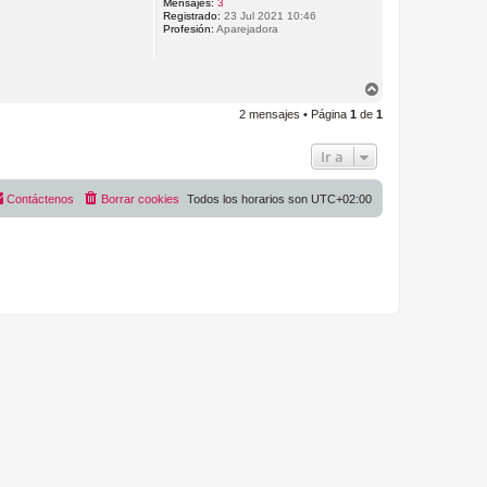
b
Mensajes:
3
Registrado:
23 Jul 2021 10:46
a
Profesión:
Aparejadora
A
r
2 mensajes • Página
1
de
1
r
i
b
Ir a
a
Contáctenos
Borrar cookies
Todos los horarios son
UTC+02:00