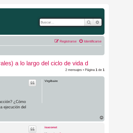
Buscar
Búsqueda avanza
Registrarse
Identificarse
s) a lo largo del ciclo de vida d
2 mensajes • Página
1
de
1
Virgilbaire
trucción? ¿Cómo
la ejecución del
A
r
r
isaconst
i