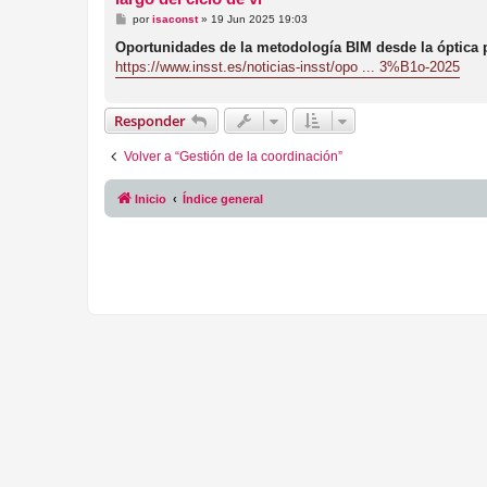
M
por
isaconst
»
19 Jun 2025 19:03
e
n
Oportunidades de la metodología BIM desde la óptica p
s
https://www.insst.es/noticias-insst/opo ... 3%B1o-2025
a
j
e
Responder
Volver a “Gestión de la coordinación”
Inicio
Índice general