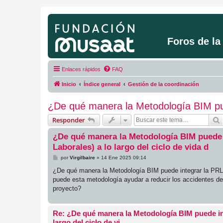
Foros de l
Enlaces rápidos
FAQ
Inicio
Índice general
Gestión de la coordinación
¿De qué manera la Metodología BIM pued
Responder
¿De qué manera la Metodología BIM puede 
Laborales) a lo largo del ciclo de vida d
M
por
Virgilbaire
»
14 Ene 2025 09:14
e
n
¿De qué manera la Metodología BIM puede integrar la PRL 
s
puede esta metodología ayudar a reducir los accidentes de t
a
j
proyecto?
e
Re: ¿De qué manera la Metodología BIM puede in
largo del ciclo de vi