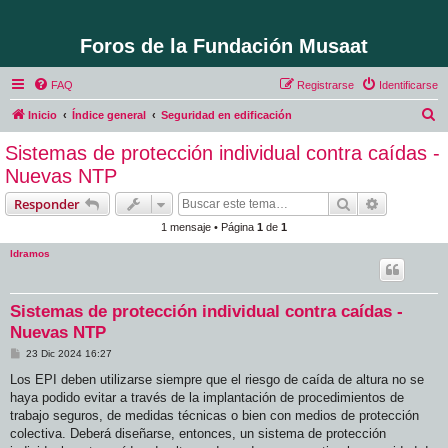
Foros de la Fundación Musaat
FAQ
Registrarse
Identificarse
B
Inicio
Índice general
Seguridad en edificación
u
Sistemas de protección individual contra caídas -
s
Nuevas NTP
c
Buscar
Búsqueda 
Responder
a
1 mensaje • Página
1
de
1
r
ldramos
Sistemas de protección individual contra caídas -
Nuevas NTP
M
23 Dic 2024 16:27
e
n
Los EPI deben utilizarse siempre que el riesgo de caída de altura no se
s
haya podido evitar a través de la implantación de procedimientos de
a
j
trabajo seguros, de medidas técnicas o bien con medios de protección
e
colectiva. Deberá diseñarse, entonces, un sistema de protección