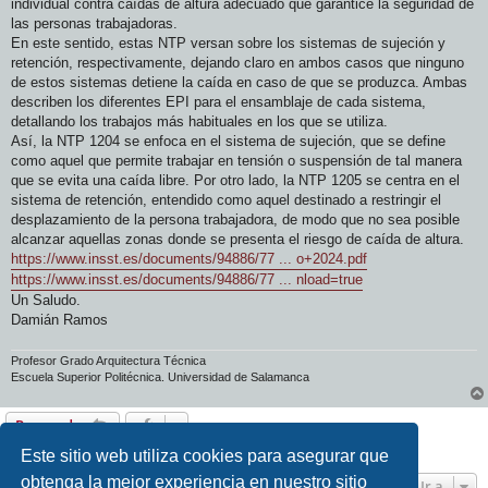
individual contra caídas de altura adecuado que garantice la seguridad de
las personas trabajadoras.
En este sentido, estas NTP versan sobre los sistemas de sujeción y
retención, respectivamente, dejando claro en ambos casos que ninguno
de estos sistemas detiene la caída en caso de que se produzca. Ambas
describen los diferentes EPI para el ensamblaje de cada sistema,
detallando los trabajos más habituales en los que se utiliza.
Así, la NTP 1204 se enfoca en el sistema de sujeción, que se define
como aquel que permite trabajar en tensión o suspensión de tal manera
que se evita una caída libre. Por otro lado, la NTP 1205 se centra en el
sistema de retención, entendido como aquel destinado a restringir el
desplazamiento de la persona trabajadora, de modo que no sea posible
alcanzar aquellas zonas donde se presenta el riesgo de caída de altura.
https://www.insst.es/documents/94886/77 ... o+2024.pdf
https://www.insst.es/documents/94886/77 ... nload=true
Un Saludo.
Damián Ramos
Profesor Grado Arquitectura Técnica
Escuela Superior Politécnica. Universidad de Salamanca
Responder
1 mensaje • Página
1
de
1
Este sitio web utiliza cookies para asegurar que
obtenga la mejor experiencia en nuestro sitio
Ir a