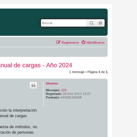
Buscar
Búsqueda avanza
Registrarse
Identificarse
manual de cargas - Año 2024
1 mensaje • Página
1
de
1
ldramos
Mensajes:
226
Registrado:
09 Ene 2012 13:07
Profesión:
APAREJADOR
ión la interpretación
anual de cargas
puesta de métodos, no
ización de personas.