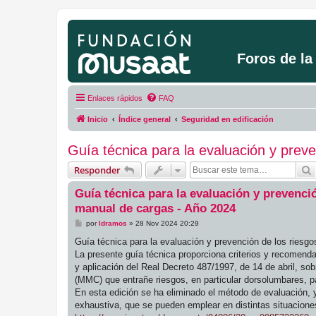
Foros de l
Enlaces rápidos
FAQ
Inicio
Índice general
Seguridad en edificación
Guía técnica para la evaluación y preve
Responder
Guía técnica para la evaluación y prevenció
manual de cargas - Año 2024
M
por
ldramos
»
28 Nov 2024 20:29
e
n
Guía técnica para la evaluación y prevención de los riesgo
s
La presente guía técnica proporciona criterios y recomenda
a
j
y aplicación del Real Decreto 487/1997, de 14 de abril, so
e
(MMC) que entrañe riesgos, en particular dorsolumbares, pa
En esta edición se ha eliminado el método de evaluación, 
exhaustiva, que se pueden emplear en distintas situacione