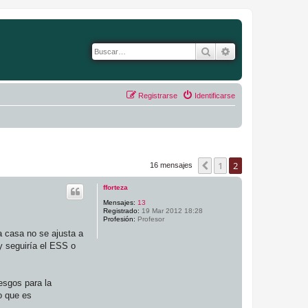
Buscar
Búsqueda avanza
Registrarse
Identificarse
1
2
Anterior
16 mensajes
fforteza
Mensajes:
13
Registrado:
19 Mar 2012 18:28
Profesión:
Profesor
a casa no se ajusta a
y seguiría el ESS o
esgos para la
o que es