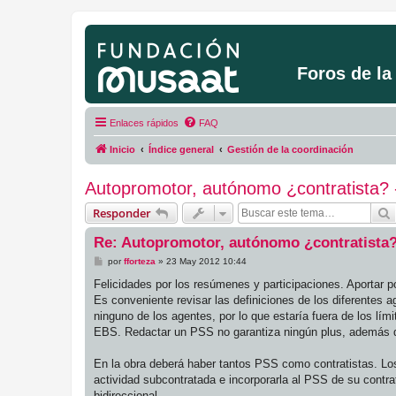
Foros de l
Enlaces rápidos
FAQ
Inicio
Índice general
Gestión de la coordinación
Autopromotor, autónomo ¿contratista? -
Responder
Re: Autopromotor, autónomo ¿contratista?
M
por
fforteza
»
23 May 2012 10:44
e
n
Felicidades por los resúmenes y participaciones. Aportar p
s
Es conveniente revisar las definiciones de los diferentes
a
j
ninguno de los agentes, por lo que estaría fuera de los lí
e
EBS. Redactar un PSS no garantiza ningún plus, además q
En la obra deberá haber tantos PSS como contratistas. Los 
actividad subcontratada e incorporarla al PSS de su contra
bidireccional.