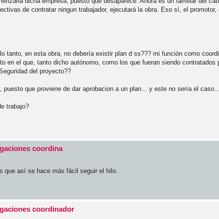
omenzarla dicha empresa, puesto que desaparece. Ahora es un familiar del cab
ctivas de contratar ningun trabajador, ejecutará la obra. Eso sí, el promotor
 lo tanto, en esta obra, no debería existir plan d ss??? mi función como coord
to en el que, tanto dicho autónomo, como los que fueran siendo contratados p
 Seguridad del proyecto??
,,, puesto que proviene de dar aprobacion a un plan... y este no sería el caso.
de trabajo?
igaciones coordina
que así se hace más fácil seguir el hilo.
igaciones coordinador