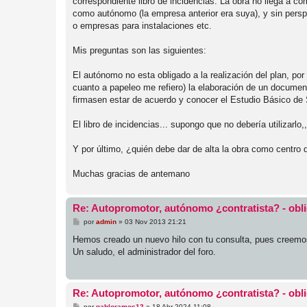
correspondiente libro de incidencias. La obra no llega a c
como autónomo (la empresa anterior era suya), y sin perspe
o empresas para instalaciones etc.
Mis preguntas son las siguientes:
El autónomo no esta obligado a la realización del plan, por
cuanto a papeleo me refiero) la elaboración de un documen
firmasen estar de acuerdo y conocer el Estudio Básico de
El libro de incidencias... supongo que no debería utilizarlo
Y por último, ¿quién debe dar de alta la obra como centro 
Muchas gracias de antemano
Re: Autopromotor, autónomo ¿contratista? - obl
M
por
admin
»
03 Nov 2013 21:21
e
n
Hemos creado un nuevo hilo con tu consulta, pues creemos 
s
Un saludo, el administrador del foro.
a
j
e
Re: Autopromotor, autónomo ¿contratista? - obl
M
por
pabloramos12
»
18 Abr 2024 11:08