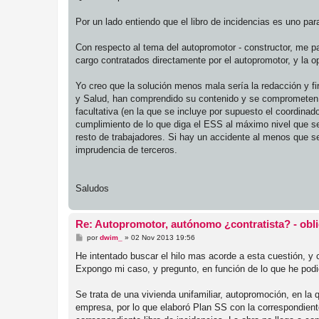
e
Por un lado entiendo que el libro de incidencias es uno par
Con respecto al tema del autopromotor - constructor, me 
cargo contratados directamente por el autopromotor, y la o
Yo creo que la solución menos mala sería la redacción y 
y Salud, han comprendido su contenido y se comprometen y 
facultativa (en la que se incluye por supuesto el coordinado
cumplimiento de lo que diga el ESS al máximo nivel que sea
resto de trabajadores. Si hay un accidente al menos que se
imprudencia de terceros.
Saludos
Re: Autopromotor, autónomo ¿contratista? - obl
M
por
dwim_
»
02 Nov 2013 19:56
e
n
He intentado buscar el hilo mas acorde a esta cuestión, y
s
Expongo mi caso, y pregunto, en función de lo que he podido
a
j
e
Se trata de una vivienda unifamiliar, autopromoción, en la q
empresa, por lo que elaboró Plan SS con la correspondient