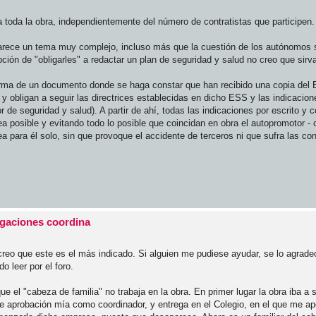
a toda la obra, independientemente del número de contratistas que participen.
parece un tema muy complejo, incluso más que la cuestión de los autónomos s
pción de "obligarles" a redactar un plan de seguridad y salud no creo que sir
firma de un documento donde se haga constar que han recibido una copia del 
obligan a seguir las directrices establecidas en dicho ESS y las indicacione
r de seguridad y salud). A partir de ahí, todas las indicaciones por escrito y c
 posible y evitando todo lo posible que coincidan en obra el autopromotor - 
a para él solo, sin que provoque el accidente de terceros ni que sufra las c
igaciones coordina
 creo que este es el más indicado. Si alguien me pudiese ayudar, se lo agrad
 leer por el foro.
ue el "cabeza de familia" no trabaja en la obra. En primer lugar la obra iba a 
e aprobación mía como coordinador, y entrega en el Colegio, en el que me ap