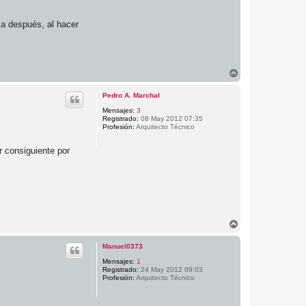
za después, al hacer
A
r
r
Pedro A. Marchal
i
b
Mensajes:
3
Registrado:
08 May 2012 07:35
a
Profesión:
Arquitecto Técnico
r consiguiente por
A
r
r
Manuel0373
i
b
Mensajes:
1
Registrado:
24 May 2012 09:03
a
Profesión:
Arquitecto Técnico