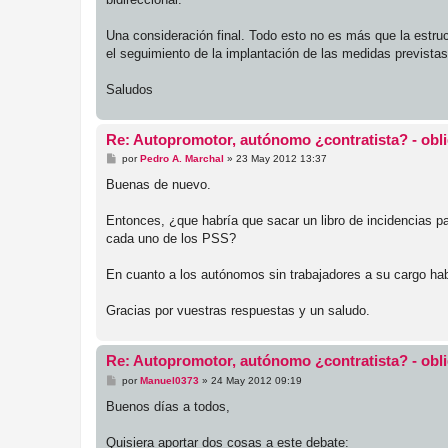
Una consideración final. Todo esto no es más que la estru
el seguimiento de la implantación de las medidas previstas
Saludos
Re: Autopromotor, autónomo ¿contratista? - obl
M
por
Pedro A. Marchal
»
23 May 2012 13:37
e
n
Buenas de nuevo.
s
a
j
Entonces, ¿que habría que sacar un libro de incidencias p
e
cada uno de los PSS?
En cuanto a los autónomos sin trabajadores a su cargo ha
Gracias por vuestras respuestas y un saludo.
Re: Autopromotor, autónomo ¿contratista? - obl
M
por
Manuel0373
»
24 May 2012 09:19
e
n
Buenos días a todos,
s
a
j
Quisiera aportar dos cosas a este debate: