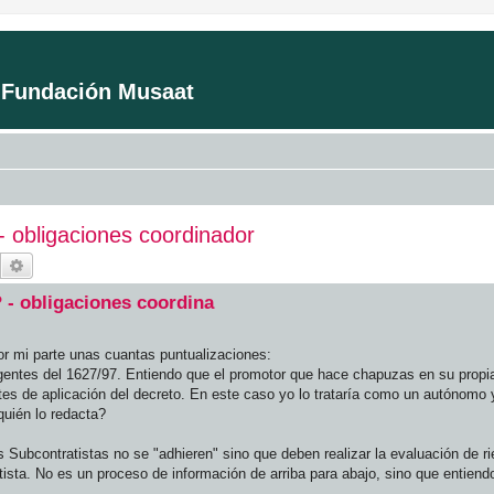
a Fundación Musaat
 obligaciones coordinador
Buscar
Búsqueda avanzada
 - obligaciones coordina
or mi parte unas cuantas puntualizaciones:
 agentes del 1627/97. Entiendo que el promotor que hace chapuzas en su propi
mites de aplicación del decreto. En este caso yo lo trataría como un autónomo 
uién lo redacta?
Subcontratistas no se "adhieren" sino que deben realizar la evaluación de ri
tista. No es un proceso de información de arriba para abajo, sino que entiend