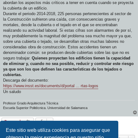
abordan los aspectos más críticos a tener en cuenta cuando se proyecta
la cubierta de un edificio.
Durante el periodo 2014-2018, 225 personas pertenecientes al sector de
la Construcción sufrieron una caída, con consecuencias graves y
mortales, desde la cubierta o el tejado en el que se encontraban
realizando su actividad laboral. Si estas cifras son alarmantes de por sí,
muy probablemente la magnitud del problema sea mucho mayor ya que,
sobre una cubierta o tejado, se desarrollan otras muchas labores no
consideradas obra de construcción. Estos accidentes tienen un
denominador común: se producen desde cubiertas sobre las que no es
seguro trabajar.
Quienes proyectan los edificios tienen la capacidad
de eliminar y, cuando no sea posible, reducir y controlar este riesgo
ya que son los que definen las características de los tejados o
cubiertas.
Descarga del documento:
https://www.insst.es/documents/d/portal ... rtas-logos
Un saludo
Profesor Grado Arquitectura Técnica
Escuela Superior Politécnica. Universidad de Salamanca
Responder
1 mensaje • Página
1
de
1
Este sitio web utiliza cookies para asegurar que
obtenga la mejor experiencia en nuestro sitio