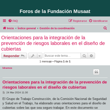
Foros de la Fundación Musaat
FAQ
Registrarse
Identificarse
B
Inicio
Índice general
Gestión de la coordinación
u
Orientaciones para la integración de la
s
prevención de riesgos laborales en el diseño de
c
cubiertas
a
Buscar
Búsqueda 
Responder
r
1 mensaje • Página
1
de
1
ldramos
Orientaciones para la integración de la prevención de
riesgos laborales en el diseño de cubiertas
M
24 Mar 2024 11:30
e
n
El Grupo de Trabajo Construcción, de la Comisión Nacional de Seguridad
s
y Salud en el Trabajo, ha elaborado unas orientaciones para el diseño de
a
j
cubiertas sobre las que sea seguro trabajar. En este documento se
e