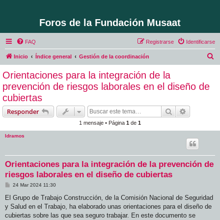
Foros de la Fundación Musaat
FAQ
Registrarse
Identificarse
B
Inicio
Índice general
Gestión de la coordinación
u
Orientaciones para la integración de la
s
prevención de riesgos laborales en el diseño de
c
cubiertas
a
Buscar
Búsqueda 
Responder
r
1 mensaje • Página
1
de
1
ldramos
Orientaciones para la integración de la prevención de
riesgos laborales en el diseño de cubiertas
M
24 Mar 2024 11:30
e
n
El Grupo de Trabajo Construcción, de la Comisión Nacional de Seguridad
s
y Salud en el Trabajo, ha elaborado unas orientaciones para el diseño de
a
j
cubiertas sobre las que sea seguro trabajar. En este documento se
e