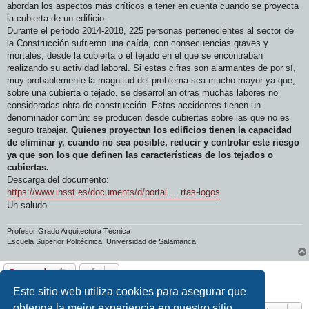
abordan los aspectos más críticos a tener en cuenta cuando se proyecta
la cubierta de un edificio.
Durante el periodo 2014-2018, 225 personas pertenecientes al sector de
la Construcción sufrieron una caída, con consecuencias graves y
mortales, desde la cubierta o el tejado en el que se encontraban
realizando su actividad laboral. Si estas cifras son alarmantes de por sí,
muy probablemente la magnitud del problema sea mucho mayor ya que,
sobre una cubierta o tejado, se desarrollan otras muchas labores no
consideradas obra de construcción. Estos accidentes tienen un
denominador común: se producen desde cubiertas sobre las que no es
seguro trabajar.
Quienes proyectan los edificios tienen la capacidad
de eliminar y, cuando no sea posible, reducir y controlar este riesgo
ya que son los que definen las características de los tejados o
cubiertas.
Descarga del documento:
https://www.insst.es/documents/d/portal ... rtas-logos
Un saludo
Profesor Grado Arquitectura Técnica
Escuela Superior Politécnica. Universidad de Salamanca
Responder
1 mensaje • Página
1
de
1
Este sitio web utiliza cookies para asegurar que
obtenga la mejor experiencia en nuestro sitio