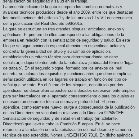
señalización de seguridad y salud en el trabajo.
La presente edición de la guía incorpora los cambios normativos y
avances técnicos producidos desde el año 2009, entre los que destacan
las modificaciones del artículo 1 y de los anexos III y VII consecuencia
de la publicación del Real Decreto 598/2015.
La guía se estructura en tres grandes bloques: articulado, anexos y
apéndices. El primero de ellos corresponde a las obligaciones de la
empresa en relación con la señalización de seguridad y salud. En este
bloque se sigue poniendo especial atención en especificar, aclarar y
concretar la generalidad del título y su campo de aplicación,
estableciendo un criterio técnico para determinar dónde se debe
señalizar, independientemente de la naturaleza jurídica del término “lugar
de trabajo”. En el segundo bloque, formado por los anexos del real
decreto, se aclaran los requisitos y condicionantes que debe cumplir la
señalización utilizada en los lugares de trabajo en función del tipo de
señal que se trate. En el último de los bloques, constituido por dos
apéndices, se desarrollan aspectos considerados excesivamente amplios
para ser intercalados en el apartado correspondiente o para los cuales es
necesario un desarrollo técnico de mayor profundidad. El primer
apéndice, completamente nuevo, surge a consecuencia de la publicación
de las Directrices no vinculantes relativas a la Directiva 92/58/CEE -
Señalización de seguridad y de salud en el trabajo (en adelante,
Directrices) que llevó a cabo la Comisión Europea. En él se hace
referencia a la relación entre la señalización del real decreto y la norma
técnica de uso extendido, Norma UNE-EN ISO 7010. En dicho apéndice