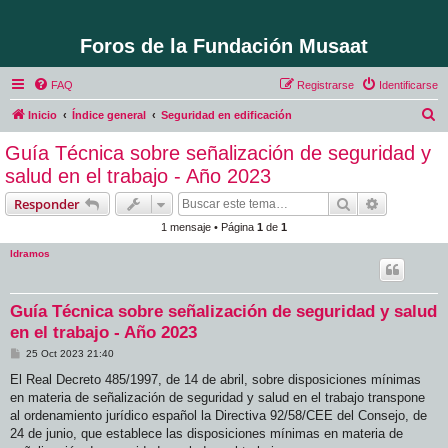
Foros de la Fundación Musaat
FAQ
Registrarse
Identificarse
B
Inicio
Índice general
Seguridad en edificación
u
Guía Técnica sobre señalización de seguridad y
s
salud en el trabajo - Año 2023
c
Buscar
Búsqueda 
Responder
a
1 mensaje • Página
1
de
1
r
ldramos
Guía Técnica sobre señalización de seguridad y salud
en el trabajo - Año 2023
M
25 Oct 2023 21:40
e
n
El Real Decreto 485/1997, de 14 de abril, sobre disposiciones mínimas
s
en materia de señalización de seguridad y salud en el trabajo transpone
a
j
al ordenamiento jurídico español la Directiva 92/58/CEE del Consejo, de
e
24 de junio, que establece las disposiciones mínimas en materia de