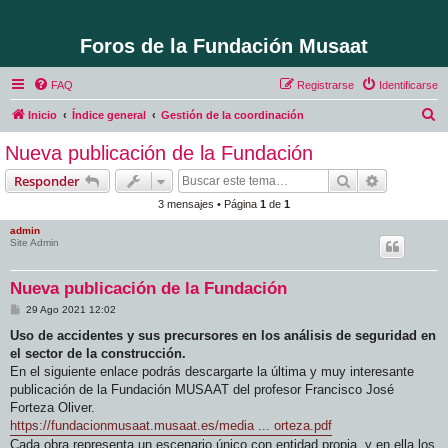
Foros de la Fundación Musaat
FAQ
Registrarse
Identificarse
B
Inicio
Índice general
Gestión de la coordinación
u
Nueva publicación de la Fundación
s
Buscar
Búsqueda 
Responder
c
3 mensajes • Página
1
de
1
a
admin
r
Site Admin
Nueva publicación de la Fundación
M
29 Ago 2021 12:02
e
n
Uso de accidentes y sus precursores en los análisis de seguridad en
s
el sector de la construcción.
a
j
En el siguiente enlace podrás descargarte la última y muy interesante
e
publicación de la Fundación MUSAAT del profesor Francisco José
Forteza Oliver.
https://fundacionmusaat.musaat.es/media ... orteza.pdf
Cada obra representa un escenario único con entidad propia, y en ella los