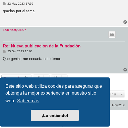
M
22 May 2023 17:52
e
n
gracias por el tema
s
a
j
e
FedericoQUIROX
Re: Nueva publicación de la Fundación
M
25 Oct 2023 15:06
e
n
Que genial, me encanta este tema.
s
a
j
e
Responder
3 mensajes • Página
1
de
1
Este sitio web utiliza cookies para asegurar que
obtenga la mejor experiencia en nuestro sitio
Ir a
web.
Saber más
Inicio
Índice general
Todos los horarios son
UTC+02:00
¡Lo entiendo!
Desarrollado por
phpBB
® Forum Software © phpBB Limited
Traducción al español por
phpBB España
Privacidad
|
Condiciones