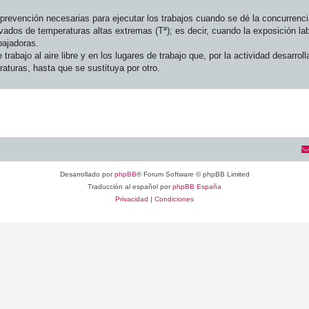
prevención necesarias para ejecutar los trabajos cuando se dé la concurrenci
dos de temperaturas altas extremas (Tª); es decir, cuando la exposición lab
bajadoras.
 trabajo al aire libre y en los lugares de trabajo que, por la actividad desarro
raturas, hasta que se sustituya por otro.
Desarrollado por
phpBB
® Forum Software © phpBB Limited
Traducción al español por
phpBB España
Privacidad
|
Condiciones