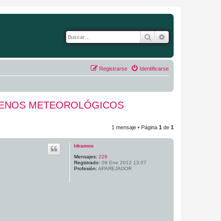
Buscar
Búsqueda avanza
Registrarse
Identificarse
ÓMENOS METEOROLÓGICOS
1 mensaje • Página
1
de
1
ldramos
Mensajes:
226
Registrado:
09 Ene 2012 13:07
Profesión:
APAREJADOR