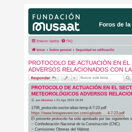
Foros de l
Enlaces rápidos
FAQ
Inicio
Índice general
Seguridad en edificación
PROTOCOLO DE ACTUACIÓN EN EL
ADVERSOS RELACIONADOS CON LA
Responder
PROTOCOLO DE ACTUACIÓN EN EL SEC
METEOROLÓGICOS ADVERSOS RELACIO
M
por
ldramos
»
01 Ago 2023 19:38
e
n
1708_protocolo-sector-altas-temp-4-7-23.pdf
s
https://www.lineaprevencion.com/uploads ... 4-7-23.pdf
a
j
El presente protocolo ha sido aprobado por las siguientes 
e
− Confederación Nacional de la Construcción (CNC).
− Comisiones Obreras del Hábitat.