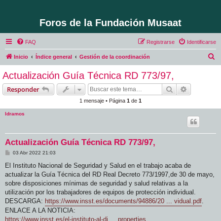
Foros de la Fundación Musaat
FAQ
Registrarse
Identificarse
B
Inicio
Índice general
Gestión de la coordinación
u
Actualización Guía Técnica RD 773/97,
s
Buscar
Búsqueda 
Responder
c
1 mensaje • Página
1
de
1
a
ldramos
r
Actualización Guía Técnica RD 773/97,
M
03 Abr 2022 21:03
e
n
El Instituto Nacional de Seguridad y Salud en el trabajo acaba de
s
actualizar la Guía Técnica del RD Real Decreto 773/1997,de 30 de mayo,
a
j
sobre disposiciones mínimas de seguridad y salud relativas a la
e
utilización por los trabajadores de equipos de protección individual.
DESCARGA:
https://www.insst.es/documents/94886/20 ... vidual.pdf
.
ENLACE A LA NOTICIA:
https://www.insst.es/el-instituto-al-di ... properties