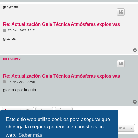
e
gabycastro
Re: Actualización Guia Técnica Atmósferas explosivas
M
23 Sep 2022 18:31
e
n
gracias
s
a
j
e
joseluis999
Re: Actualización Guia Técnica Atmósferas explosivas
M
16 Nov 2023 22:01
e
n
gracias por la guía.
s
a
j
e
Responder
5 mensajes • Página
1
de
1
Este sitio web utiliza cookies para asegurar que
obtenga la mejor experiencia en nuestro sitio
Ir a
web.
Saber más