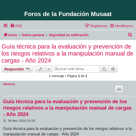
Foros de la Fundación Musaat
FAQ
Registrarse
Identificarse
B
Inicio
Índice general
Seguridad en edificación
u
Guía técnica para la evaluación y prevención de
s
los riesgos relativos a la manipulación manual de
c
cargas - Año 2024
a
Buscar
Búsqueda 
Responder
r
1 mensaje • Página
1
de
1
ldramos
Guía técnica para la evaluación y prevención de los
riesgos relativos a la manipulación manual de cargas
- Año 2024
M
28 Nov 2024 20:29
e
n
Guía técnica para la evaluación y prevención de los riesgos relativos a la
s
manipulación manual de cargas - Año 2024
a