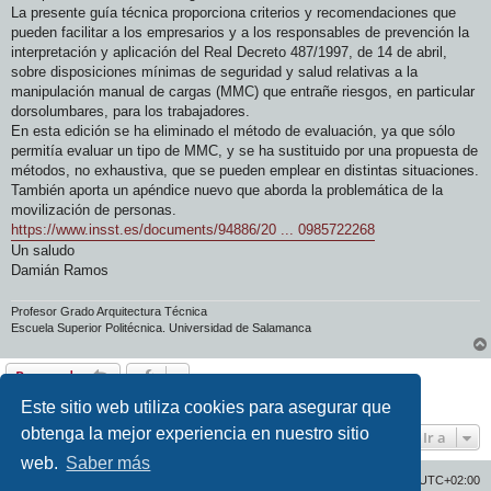
j
La presente guía técnica proporciona criterios y recomendaciones que
e
pueden facilitar a los empresarios y a los responsables de prevención la
interpretación y aplicación del Real Decreto 487/1997, de 14 de abril,
sobre disposiciones mínimas de seguridad y salud relativas a la
manipulación manual de cargas (MMC) que entrañe riesgos, en particular
dorsolumbares, para los trabajadores.
En esta edición se ha eliminado el método de evaluación, ya que sólo
permitía evaluar un tipo de MMC, y se ha sustituido por una propuesta de
métodos, no exhaustiva, que se pueden emplear en distintas situaciones.
También aporta un apéndice nuevo que aborda la problemática de la
movilización de personas.
https://www.insst.es/documents/94886/20 ... 0985722268
Un saludo
Damián Ramos
Profesor Grado Arquitectura Técnica
Escuela Superior Politécnica. Universidad de Salamanca
Responder
1 mensaje • Página
1
de
1
Este sitio web utiliza cookies para asegurar que
obtenga la mejor experiencia en nuestro sitio
Ir a
web.
Saber más
Inicio
Índice general
Todos los horarios son
UTC+02:00