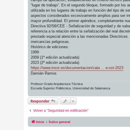
“lugar de trabajo”. En el segundo bloque, formado por los a
utilizada en los lugares de trabajo en función del tipo de s
aspectos considerados excesivamente amplios para ser inte
mayor profundidad. El primer apéndice, completamente nuevo
Directiva 92/58/CEE - Señalización de seguridad y de salud
referencia a la relación entre la señalización del real d
prestado especial atención a las mencionadas Directrices. 
mercancías peligrosas.
Histórico de ediciones:
1999
2009 (1ª edición actualizada)
2023 (2ª edición actualizada)
https://www.insst.es/documentacion/cata ... e-sst-2023
Damián Ramos
Profesor Grado Arquitectura Técnica
Escuela Superior Politécnica. Universidad de Salamanca
Responder
Volver a “Seguridad en edificación”
Inicio
Índice general