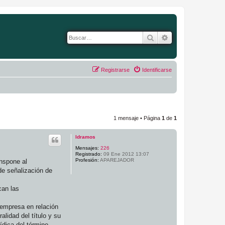
Buscar
Búsqueda avanza
Registrarse
Identificarse
1 mensaje • Página
1
de
1
ldramos
Mensajes:
226
Registrado:
09 Ene 2012 13:07
Profesión:
APAREJADOR
anspone al
de señalización de
can las
 empresa en relación
alidad del título y su
ídica del término