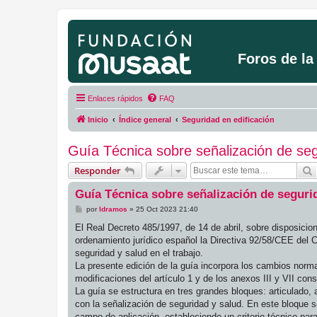
Foros de l
Enlaces rápidos
FAQ
Inicio
Índice general
Seguridad en edificación
Guía Técnica sobre señalización de seg
Responder
Guía Técnica sobre señalización de segurid
M
por
ldramos
»
25 Oct 2023 21:40
e
n
El Real Decreto 485/1997, de 14 de abril, sobre disposicio
s
ordenamiento jurídico español la Directiva 92/58/CEE del 
a
j
seguridad y salud en el trabajo.
e
La presente edición de la guía incorpora los cambios norm
modificaciones del artículo 1 y de los anexos III y VII co
La guía se estructura en tres grandes bloques: articulado,
con la señalización de seguridad y salud. En este bloque se
campo de aplicación, estableciendo un criterio técnico par