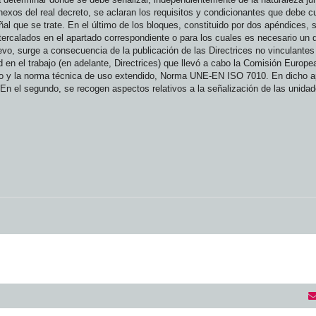
nexos del real decreto, se aclaran los requisitos y condicionantes que debe cu
eñal que se trate. En el último de los bloques, constituido por dos apéndices, 
rcalados en el apartado correspondiente o para los cuales es necesario un d
, surge a consecuencia de la publicación de las Directrices no vinculantes r
 en el trabajo (en adelante, Directrices) que llevó a cabo la Comisión Europe
ecreto y la norma técnica de uso extendido, Norma UNE-EN ISO 7010. En dicho 
En el segundo, se recogen aspectos relativos a la señalización de las unidad