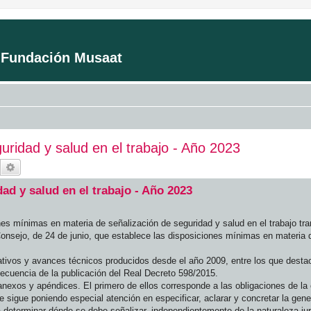
a Fundación Musaat
uridad y salud en el trabajo - Año 2023
Buscar
Búsqueda avanzada
ad y salud en el trabajo - Año 2023
nes mínimas en materia de señalización de seguridad y salud en el trabajo tr
Consejo, de 24 de junio, que establece las disposiciones mínimas en materia 
ativos y avances técnicos producidos desde el año 2009, entre los que desta
nsecuencia de la publicación del Real Decreto 598/2015.
 anexos y apéndices. El primero de ellos corresponde a las obligaciones de la
 sigue poniendo especial atención en especificar, aclarar y concretar la gener
a determinar dónde se debe señalizar, independientemente de la naturaleza jur